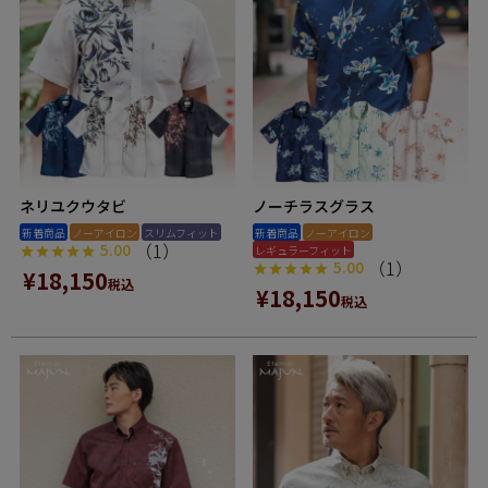
ネリユクウタビ
ノーチラスグラス
新着商品
ノーアイロン
スリムフィット
新着商品
ノーアイロン
（1）
5.00
レギュラーフィット
（1）
5.00
¥
18,150
税込
¥
18,150
税込