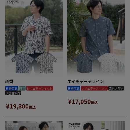
琉香
ネイチャーテライン
新着商品
開襟
レギュラーフィット
新着商品
レギュラーフィット
直営店限定
直営店限定
¥
17,050
税込
¥
19,800
税込