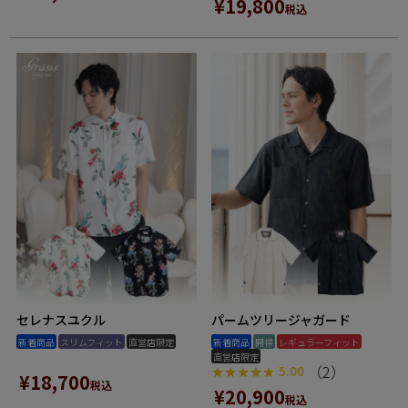
¥
19,800
税込
セレナスユクル
パームツリージャガード
新着商品
スリムフィット
直営店限定
新着商品
開襟
レギュラーフィット
直営店限定
（2）
5.00
¥
18,700
税込
¥
20,900
税込