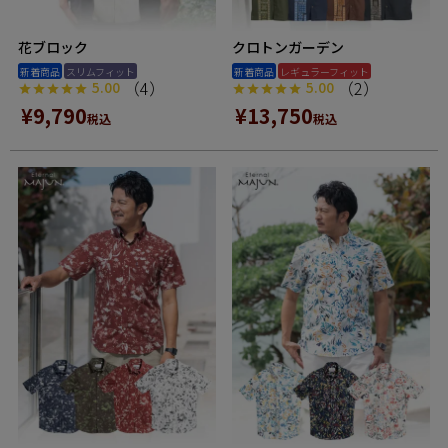
花ブロック
クロトンガーデン
新着商品
スリムフィット
新着商品
レギュラーフィット
（4）
（2）
5.00
5.00
¥
9,790
¥
13,750
税込
税込