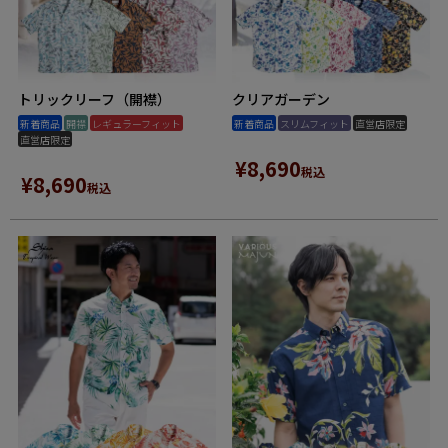
トリックリーフ（開襟）
クリアガーデン
新着商品
開襟
レギュラーフィット
新着商品
スリムフィット
直営店限定
直営店限定
¥
8,690
税込
¥
8,690
税込