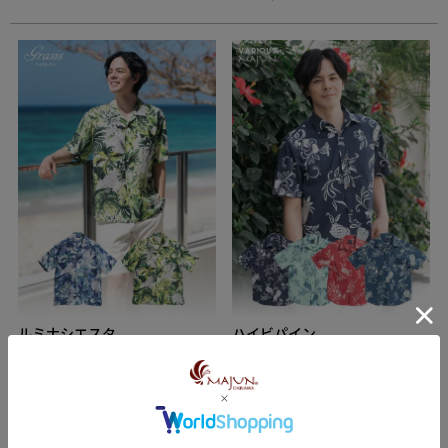
ルミナシエスタ
ハイビパイン
新着商品
ノーアイロン
開襟
新着商品
レギュラーフィット
直営店限定
（1）
5.00
レギュラーフィット
直営店限定
（1）
5.00
¥
13,200
税込
¥
19,800
税込