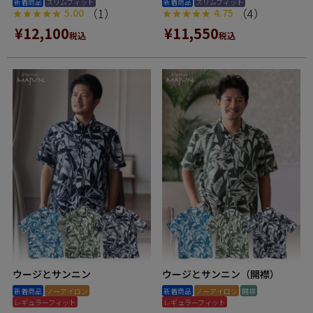
新着商品
スリムフィット
新着商品
スリムフィット
（1）
（4）
5.00
4.75
¥
12,100
¥
11,550
税込
税込
ウージとサンニン
ウージとサンニン（開襟）
新着商品
ノーアイロン
新着商品
ノーアイロン
開襟
レギュラーフィット
レギュラーフィット