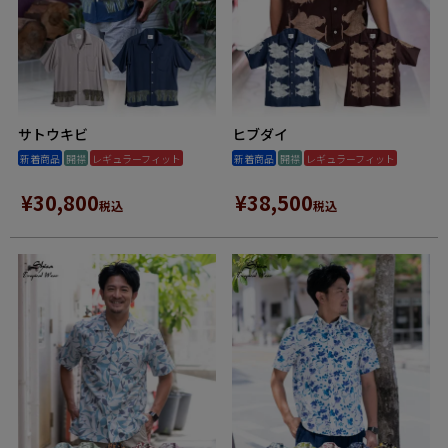
サトウキビ
ヒブダイ
新着商品
開襟
レギュラーフィット
新着商品
開襟
レギュラーフィット
¥
30,800
¥
38,500
税込
税込