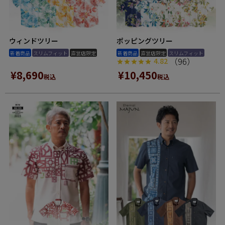
ウィンドツリー
ポッピングツリー
新着商品
スリムフィット
直営店限定
新着商品
直営店限定
スリムフィット
（96）
4.82
¥
8,690
¥
10,450
税込
税込