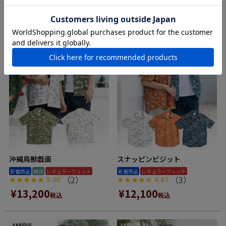
沖縄鳥獣戯画
スナッピンビジット
新着商品
開襟
レギュラーフィット
新着商品
レギュラーフィット
（2）
（3）
5.00
4.67
¥
13,200
¥
12,100
税込
税込