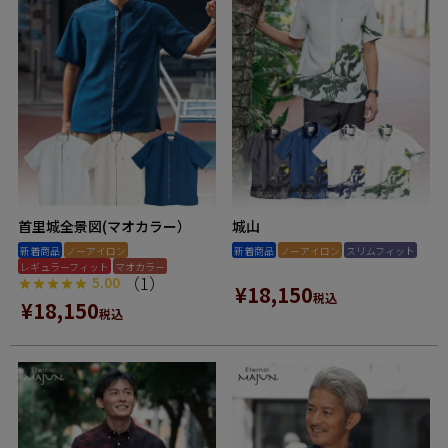
首里城全景図(マオカラー）
城山
新着商品
ノーアイロン
新着商品
ノーアイロン
スリムフィット
レギュラーフィット
マオカラー
（1）
5.00
¥
18,150
税込
¥
18,150
税込