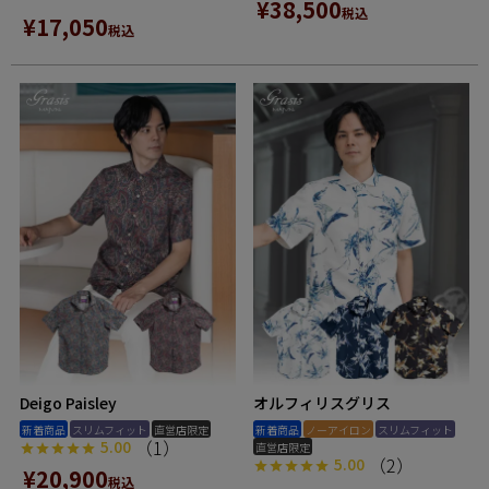
¥
38,500
税込
¥
17,050
税込
Deigo Paisley
オルフィリスグリス
新着商品
スリムフィット
直営店限定
新着商品
ノーアイロン
スリムフィット
（1）
5.00
直営店限定
（2）
5.00
¥
20,900
税込