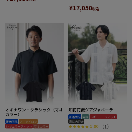
¥
17,050
税込
オキナワン・クラシック（マオ
知花花織グアジャベーラ
カラー）
新着商品
開襟
レギュラーフィット
新着商品
ノーアイロン
直営店限定
（1）
5.00
レギュラーフィット
マオカラー