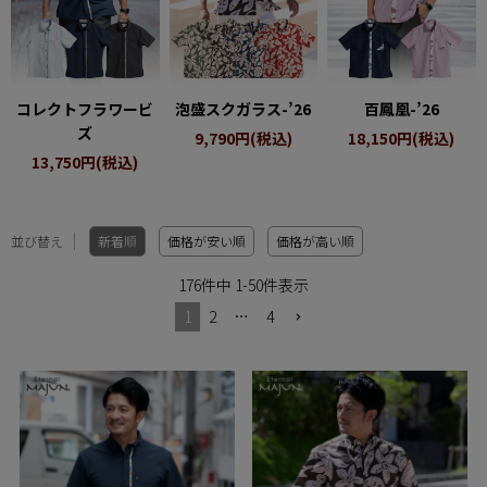
コレクトフラワービ
泡盛スクガラス-’26
百鳳凰-’26
ズ
9,790円(税込)
18,150円(税込)
13,750円(税込)
並び替え
新着順
価格が安い順
価格が高い順
176
件中
1
-
50
件表示
1
2
…
4