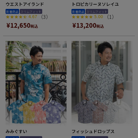
ウエストアイランド
トロピカリーヌソレイユ
新着商品
スリムフィット
新着商品
スリムフィット
（3）
（1）
4.67
5.00
¥
12,650
¥
13,200
税込
税込
みみぐすい
フィッシュドロップス