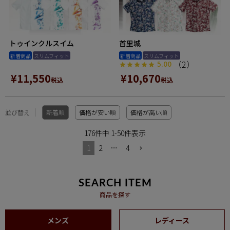
トゥインクルスイム
首里城
新着商品
スリムフィット
新着商品
スリムフィット
（2）
5.00
¥
11,550
¥
10,670
税込
税込
並び替え
新着順
価格が安い順
価格が高い順
176
件中
1
-
50
件表示
1
2
…
4
SEARCH ITEM
商品を探す
メンズ
レディース