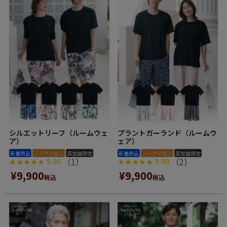
シルエットリーフ（ルームウェ
プラントガーランド（ルームウ
ア）
ェア）
新着商品
ノーアイロン
直営店限定
新着商品
ノーアイロン
直営店限定
（1）
（2）
5.00
5.00
¥
9,900
¥
9,900
税込
税込