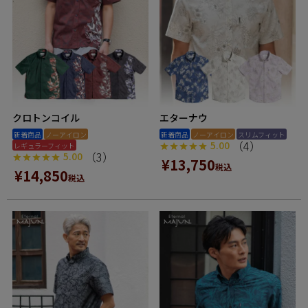
クロトンコイル
エターナウ
新着商品
ノーアイロン
新着商品
ノーアイロン
スリムフィット
（4）
5.00
レギュラーフィット
（3）
5.00
¥
13,750
税込
¥
14,850
税込