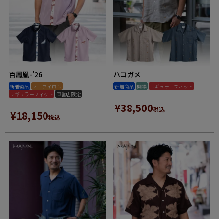
百鳳凰-’26
ハコガメ
新着商品
ノーアイロン
新着商品
開襟
レギュラーフィット
レギュラーフィット
直営店限定
¥
38,500
税込
¥
18,150
税込