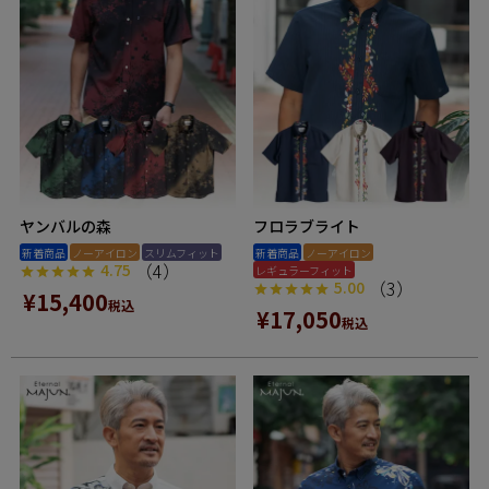
ヤンバルの森
フロラブライト
新着商品
ノーアイロン
スリムフィット
新着商品
ノーアイロン
（4）
4.75
レギュラーフィット
（3）
5.00
¥
15,400
税込
¥
17,050
税込