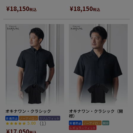
¥
18,150
¥
18,150
税込
税込
オキナワン・クラシック
オキナワン・クラシック（開
襟）
新着商品
ノーアイロン
スリムフィット
（1）
5.00
新着商品
ノーアイロン
開襟
レギュラーフィット
¥
17,050
税込