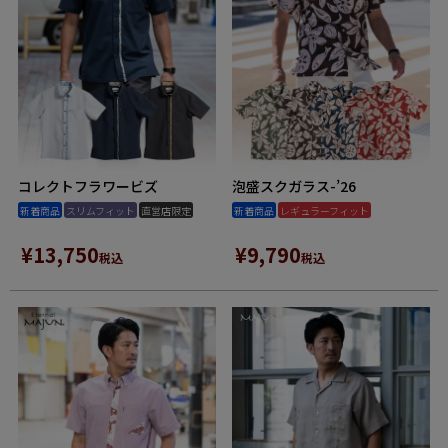
コレクトフラワービズ
泡盛スクガラス-’26
新着商品
スリムフィット
直営店限定
新着商品
レギュラーフィット
¥
13,750
¥
9,790
税込
税込