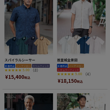
スパイラルシーサー
首里城全景図
新着商品
ノーアイロン
スリムフィット
新着商品
ノーアイロン
（8）
5.00
レギュラーフィット
（4）
5.00
¥
15,400
税込
¥
18,150
税込