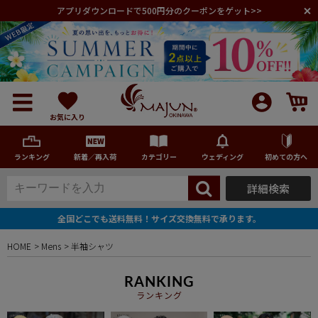
アプリダウンロードで500円分のクーポンをゲット>>
お気に入り
ランキング
新着／再入荷
カテゴリー
ウェディング
初めての方へ
詳細検索
メンズ
全国どこでも送料無料！サイズ交換無料で承ります。
レディース
HOME
Mens
半袖シャツ
キッズ
RANKING
ランキング