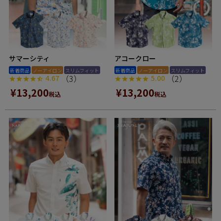
サマーシティ
アコークロー
新着商品
ノーアイロン
スリムフィット
新着商品
ノーアイロン
スリムフィット
（3）
（2）
4.67
5.00
¥
13,200
¥
13,200
税込
税込