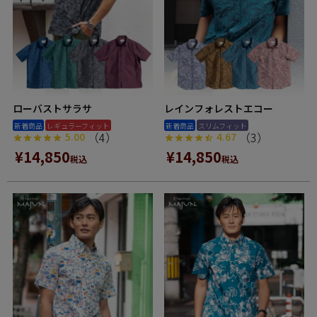
ローバストサラサ
レインフォレストエコー
新着商品
レギュラーフィット
新着商品
スリムフィット
（4）
（3）
5.00
4.67
¥
14,850
¥
14,850
税込
税込