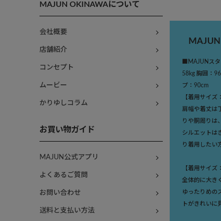
MAJUN OKINAWAについて
会社概要
MAJU
店舗紹介
■MAJUNスタ
コンセプト
58kg 胸囲：9
ムービー
プ：90cm
【着用サイズ
かりゆしコラム
肩幅や着丈は
りや胴周りは
お買い物ガイド
シルエットは
り着用したい
MAJUN公式アプリ
【着用サイズ
よくあるご質問
全体的に大き
ゆったりめの
お問い合わせ
トがきれいに
送料と支払い方法