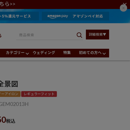
ちら>>
詳細検索▼
る
カテゴリー
ウェディング
特集
初めての方へ
全景図
ノーアイロン
レギュラーフィット
GEM02013H
50
税込