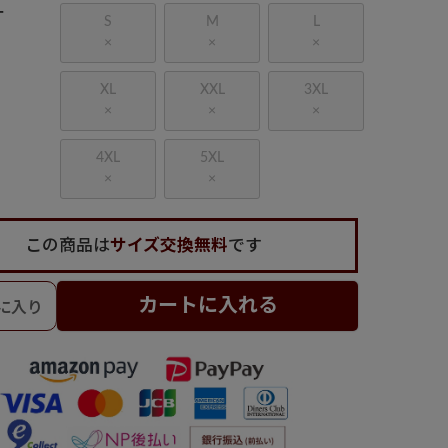
ー
S
M
L
×
×
×
XL
XXL
3XL
×
×
×
4XL
5XL
×
×
この商品は
サイズ交換無料
です
カートに入れる