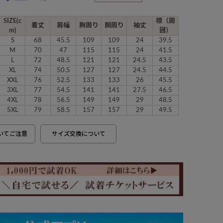
SIZE(c
襟（周
着丈
肩幅
胸周り
胴周り
袖丈
m)
囲）
S
68
45.5
109
109
24
39.5
M
70
47
115
115
24
41.5
L
72
48.5
121
121
24.5
43.5
XL
74
50.5
127
127
24.5
44.5
XXL
76
52.5
133
133
26
45.5
3XL
77
54.5
141
141
27.5
46.5
4XL
78
56.5
149
149
29
48.5
5XL
79
58.5
157
157
29
49.5
いてご注意
サイズ交換について