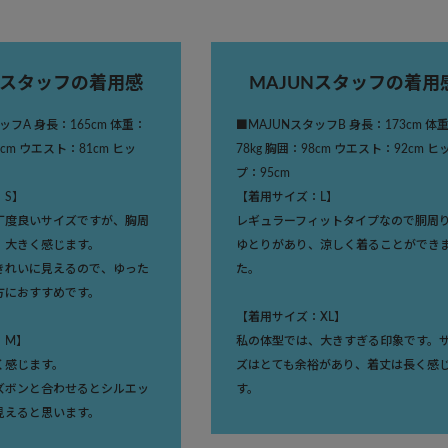
Nスタッフの着用感
MAJUNスタッフの着用
ッフA 身長：165cm 体重：
■MAJUNスタッフB 身長：173cm 体
6cm ウエスト：81cm ヒッ
78kg 胸囲：98cm ウエスト：92cm ヒ
プ：95cm
：S】
【着用サイズ：L】
丁度良いサイズですが、胸周
レギュラーフィットタイプなので胴周
、大きく感じます。
ゆとりがあり、涼しく着ることができ
きれいに見えるので、ゆった
た。
方におすすめです。
【着用サイズ：XL】
：M】
私の体型では、大きすぎる印象です。
く感じます。
ズはとても余裕があり、着丈は長く感
ズボンと合わせるとシルエッ
す。
見えると思います。