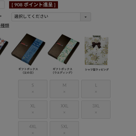
[
908
ポイント進呈 ]
(
の種類
必
須
)
S
M
L
×
×
×
XL
XXL
3XL
×
×
×
4XL
5XL
×
×