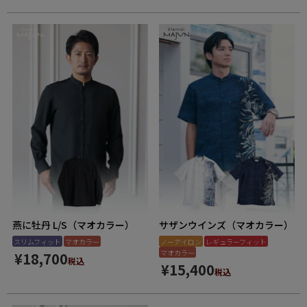
燕に牡丹 L/S（マオカラー）
サザンウインズ（マオカラー）
スリムフィット
マオカラー
ノーアイロン
レギュラーフィット
マオカラー
¥
18,700
税込
¥
15,400
税込