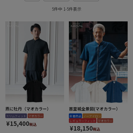
ペア商品
5
件中
1
-
5
件表示
ランキング
新商品
再入荷商品
アウトレット
サイズから探す
燕に牡丹（マオカラー）
首里城全景図(マオカラー）
レーベルから探す
スリムフィット
マオカラー
新着商品
ノーアイロン
レギュラーフィット
マオカラー
¥
15,400
税込
¥
18,150
税込