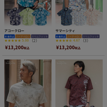
アコークロー
サマーシティ
新着商品
ノーアイロン
スリムフィット
新着商品
ノーアイロン
スリムフィット
（2）
（3）
5.00
4.67
¥
13,200
¥
13,200
税込
税込