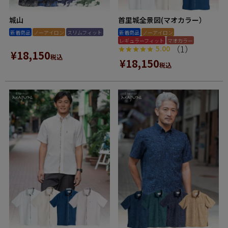
城山
首里城全景図(マオカラー）
新着商品
ノーアイロン
スリムフィット
新着商品
ノーアイロン
レギュラーフィット
マオカラー
（1）
5.00
¥
18,150
税込
¥
18,150
税込