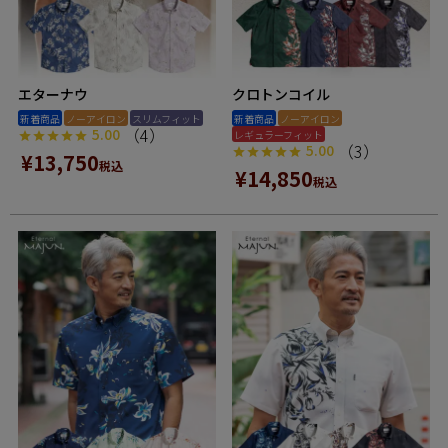
エターナウ
クロトンコイル
新着商品
ノーアイロン
スリムフィット
新着商品
ノーアイロン
（4）
5.00
レギュラーフィット
（3）
5.00
¥
13,750
税込
¥
14,850
税込