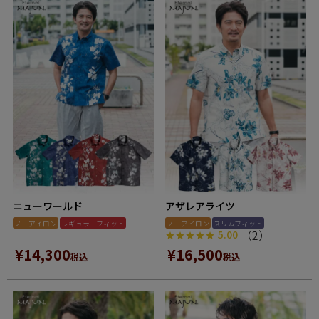
ニューワールド
アザレアライツ
ノーアイロン
レギュラーフィット
ノーアイロン
スリムフィット
（2）
5.00
¥
14,300
¥
16,500
税込
税込