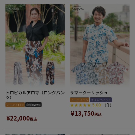
トロピカルアロマ（ロングパン
サマークーリッシュ
ツ）
ノーアイロン
スリムフィット
（3）
5.00
ノーアイロン
直営店限定
¥
13,750
税込
¥
22,000
税込