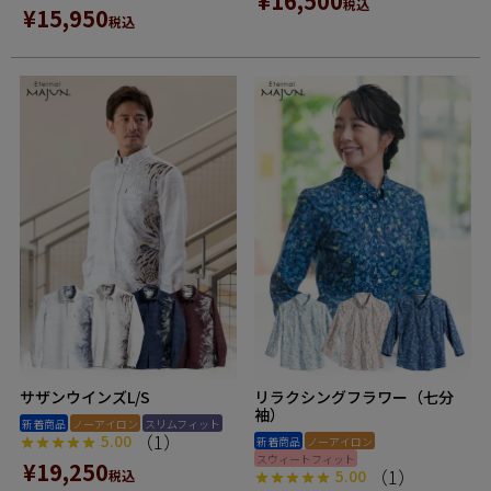
¥
16,500
税込
¥
15,950
税込
サザンウインズL/S
リラクシングフラワー（七分
袖）
新着商品
ノーアイロン
スリムフィット
（1）
5.00
新着商品
ノーアイロン
スウィートフィット
¥
19,250
（1）
5.00
税込