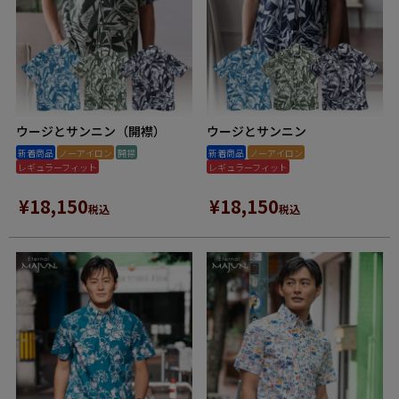
ウージとサンニン（開襟）
ウージとサンニン
新着商品
ノーアイロン
開襟
新着商品
ノーアイロン
レギュラーフィット
レギュラーフィット
¥
18,150
¥
18,150
税込
税込