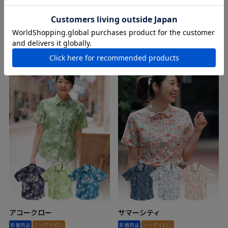
エクリチュールスケイプ
ルシェリアヴェール
新着商品
ノーアイロン
開襟
新着商品
ノーアイロン
（1）
5.00
¥
12,650
¥
14,300
税込
税込
アコークロー
サマーシティ
新着商品
ノーアイロン
新着商品
ノーアイロン