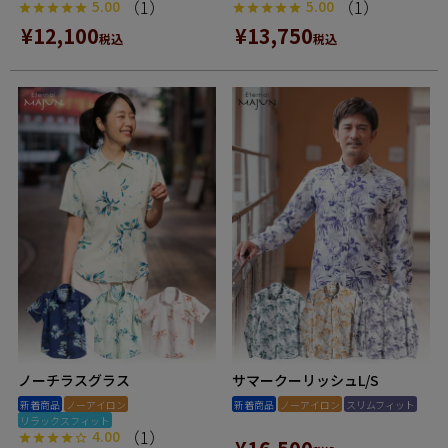
（1）
（1）
5.00
5.00
¥
12,100
¥
13,750
税込
税込
ノーチラスグラス
サマークーリッシュL/S
新着商品
ノーアイロン
新着商品
ノーアイロン
スリムフィット
リラックスフィット
（1）
4.00