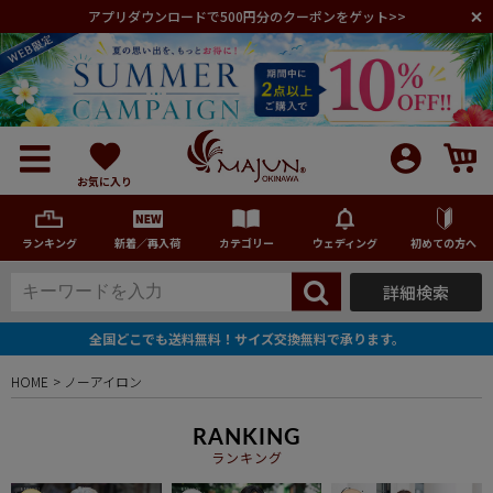
アプリダウンロードで500円分のクーポンをゲット>>
お気に入り
ランキング
新着／再入荷
カテゴリー
ウェディング
初めての方へ
詳細検索
メンズ
全国どこでも送料無料！サイズ交換無料で承ります。
レディース
HOME
ノーアイロン
キッズ
RANKING
ランキング