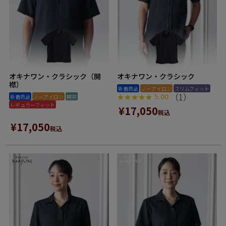
オキナワン・クラシック（開
オキナワン・クラシック
襟）
新着商品
ノーアイロン
スリムフィット
（1）
5.00
新着商品
ノーアイロン
開襟
レギュラーフィット
¥
17,050
税込
¥
17,050
税込