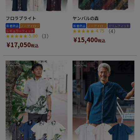
フロラブライト
ヤンバルの森
新着商品
ノーアイロン
新着商品
ノーアイロン
スリムフィット
（4）
4.75
レギュラーフィット
（3）
5.00
¥
15,400
税込
¥
17,050
税込