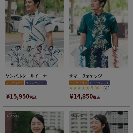
ヤンバルクールイーナ
サマーヴォヤッジ
ノーアイロン
スリムフィット
ノーアイロン
スリムフィット
（4）
5.00
¥
15,950
¥
14,850
税込
税込