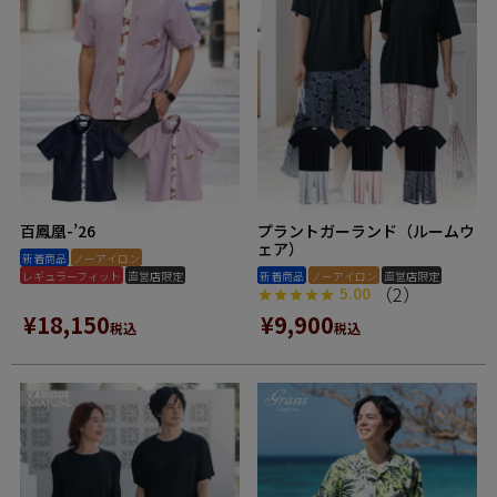
百鳳凰-’26
プラントガーランド（ルームウ
ェア）
新着商品
ノーアイロン
レギュラーフィット
直営店限定
新着商品
ノーアイロン
直営店限定
（2）
5.00
¥
18,150
¥
9,900
税込
税込