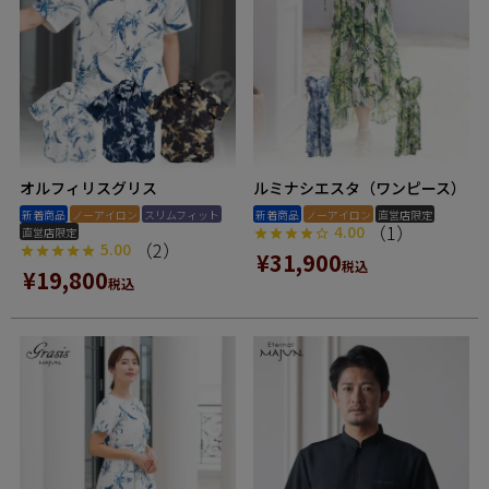
オルフィリスグリス
ルミナシエスタ（ワンピース）
新着商品
ノーアイロン
スリムフィット
新着商品
ノーアイロン
直営店限定
（1）
4.00
直営店限定
（2）
5.00
¥
31,900
税込
¥
19,800
税込