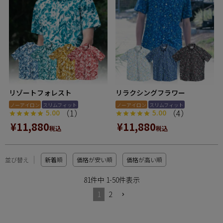
リゾートフォレスト
リラクシングフラワー
ノーアイロン
スリムフィット
ノーアイロン
スリムフィット
（1）
（4）
5.00
5.00
¥
11,880
¥
11,880
税込
税込
並び替え
新着順
価格が安い順
価格が高い順
81
件中
1
-
50
件表示
1
2