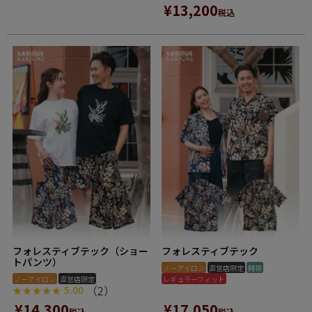
¥
13,200
税込
フォレスティブテック（ショー
フォレスティブテック
トパンツ）
ノーアイロン
直営店限定
開襟
ノーアイロン
直営店限定
レギュラーフィット
（2）
5.00
¥
14,300
¥
17,050
税込
税込