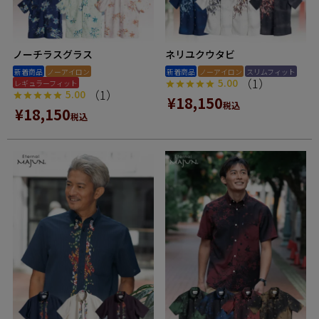
ノーチラスグラス
ネリユクウタビ
新着商品
ノーアイロン
新着商品
ノーアイロン
スリムフィット
（1）
5.00
レギュラーフィット
（1）
5.00
¥
18,150
税込
¥
18,150
税込