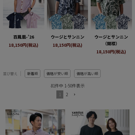
百鳳凰-’26
ウージとサンニン
ウージとサンニン
（開襟）
18,150円(税込)
18,150円(税込)
18,150円(税込)
並び替え
新着順
価格が安い順
価格が高い順
81
件中
1
-
50
件表示
1
2