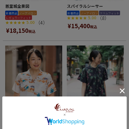
首里城全景図
スパイラルシーサー
新着商品
ノーアイロン
新着商品
ノーアイロン
スリムフィット
（8）
5.00
レギュラーフィット
（4）
5.00
¥
15,400
税込
¥
18,150
税込