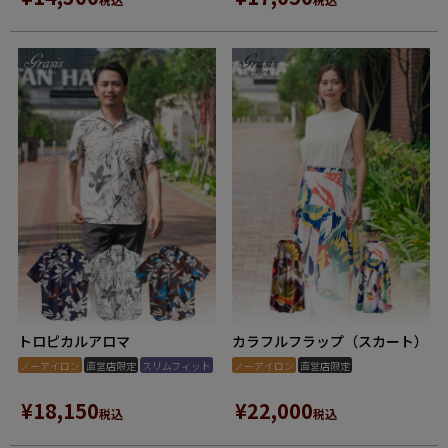
トロピカルアロマ
カラフルフラップ（スカート）
ノーアイロン
直営店限定
スリムフィット
ノーアイロン
直営店限定
¥
18,150
¥
22,000
税込
税込