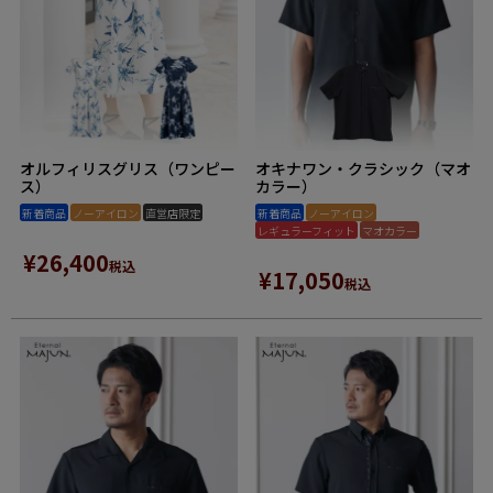
オルフィリスグリス（ワンピー
オキナワン・クラシック（マオ
ス）
カラー）
新着商品
ノーアイロン
直営店限定
新着商品
ノーアイロン
レギュラーフィット
マオカラー
¥
26,400
税込
¥
17,050
税込