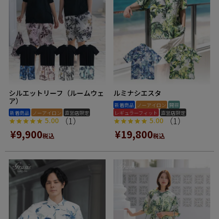
シルエットリーフ（ルームウェ
ルミナシエスタ
ア）
新着商品
ノーアイロン
開襟
新着商品
ノーアイロン
直営店限定
レギュラーフィット
直営店限定
（1）
（1）
5.00
5.00
¥
9,900
¥
19,800
税込
税込