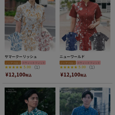
サマークーリッシュ
ニューワールド
ノーアイロン
スウィートフィット
ノーアイロン
スウィートフィット
（1）
（1）
5.00
5.00
¥
12,100
¥
12,100
税込
税込