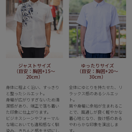
ジャストサイズ
ゆったりサイズ
（目安：胸囲+15〜
（目安：胸囲+20〜
20cm）
30cm）
身体に程よく沿い、すっきり
全体にゆとりを持たせた、リ
と整ったシルエット。
ラックス感のあるシルエッ
身幅が広がりすぎないため清
ト。
潔感があり、端正で落ち着い
肩や身幅に余裕が生まれるこ
た印象に仕上がります。
とで、風通しが良く軽やかな
ビジネスシーンやフォーマル
着心地となり、抜け感のある
な場においても違和感なく馴
やわらかな印象を演出しま
染み、きちんと感を大切にし
す。