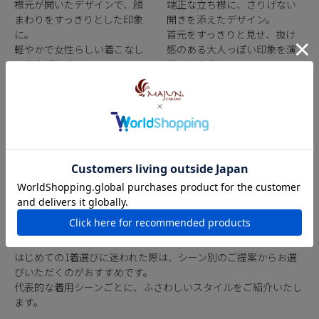
襟元が開いたデザインで、顔
端正な立ち襟に、さりげない
まわりをすっきりとした印象
開きを添えたデザイン。
に。
首元をすっきりと見せ、抜け
軽やかで女性らしい着こなし
感のある大人っぽい印象を演
に仕上がります。
出できます。
おすすめの、はじめの1着
かりゆしウェアは、選ぶデザインやサイズだけでなく、着用する
シーンに合わせて選ぶことでその魅力をより引き立てることがで
きます。
はじめての1着選びに迷われた際は、シーン別のご提案からお選
びいただくのがおすすめです。
代表的な着用シーンごとに、ふさわしいスタイルをご紹介いたし
ます。