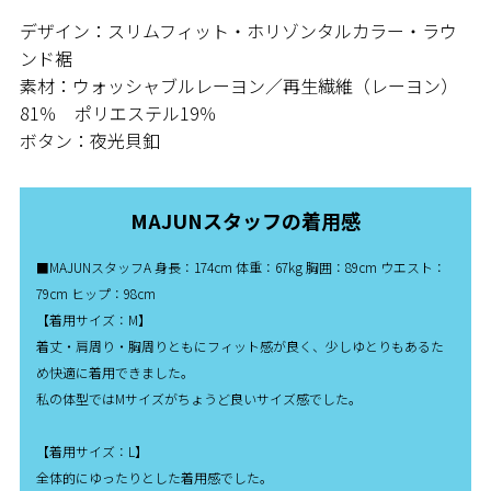
デザイン：スリムフィット・ホリゾンタルカラー・ラウ
ンド裾
素材：ウォッシャブルレーヨン／再生繊維（レーヨン）
81％ ポリエステル19％
ボタン：夜光貝釦
MAJUNスタッフの着用感
■MAJUNスタッフA 身長：174cm 体重：67kg 胸囲：89cm ウエスト：
79cm ヒップ：98cm
【着用サイズ：M】
着丈・肩周り・胸周りともにフィット感が良く、少しゆとりもあるた
め快適に着用できました。
私の体型ではMサイズがちょうど良いサイズ感でした。
【着用サイズ：L】
全体的にゆったりとした着用感でした。