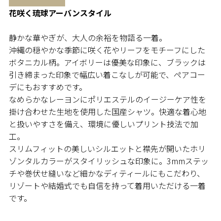
花咲く琉球アーバンスタイル
静かな華やぎが、大人の余裕を物語る一着。
沖縄の穏やかな季節に咲く花やリーフをモチーフにした
ボタニカル柄。アイボリーは優美な印象に、ブラックは
引き締まった印象で幅広い着こなしが可能で、ペアコー
デにもおすすめです。
なめらかなレーヨンにポリエステルのイージーケア性を
掛け合わせた生地を使用した国産シャツ。快適な着心地
と扱いやすさを備え、環境に優しいプリント技法で加
工。
スリムフィットの美しいシルエットと襟先が開いたホリ
ゾンタルカラーがスタイリッシュな印象に。3mmステッ
チや巻伏せ縫いなど細かなディティールにもこだわり、
リゾートや結婚式でも自信を持って着用いただける一着
です。