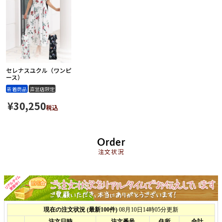
セレナスユクル（ワンピ
ース）
新着商品
直営店限定
¥
30,250
税込
Order
注文状況