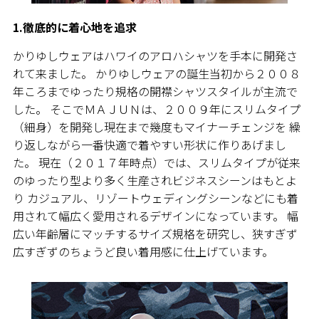
1.徹底的に着心地を追求
かりゆしウェアはハワイのアロハシャツを手本に開発さ
れて来ました。 かりゆしウェアの誕生当初から２００８
年ころまでゆったり規格の開襟シャツスタイルが主流で
した。 そこでＭＡＪＵＮは、２００９年にスリムタイプ
（細身）を開発し現在まで幾度もマイナーチェンジを 繰
り返しながら一番快適で着やすい形状に作りあげまし
た。 現在（２０１７年時点）では、スリムタイプが従来
のゆったり型より多く生産されビジネスシーンはもとよ
り カジュアル、リゾートウェディングシーンなどにも着
用されて幅広く愛用されるデザインになっています。 幅
広い年齢層にマッチするサイズ規格を研究し、狭すぎず
広すぎずのちょうど良い着用感に仕上げています。