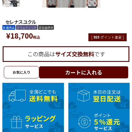
セレナスユクル
新着商品
スリムフィット
直営店限定
¥
18,700
税込
[
935
ポイント進呈 ]
この商品は
サイズ交換無料
です
カートに入れる