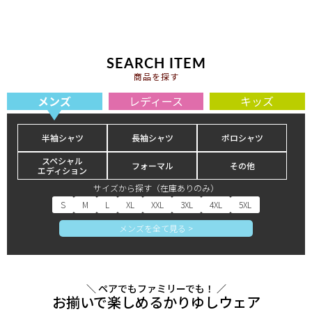
SEARCH ITEM
商品を探す
メンズ
レディース
キッズ
半袖シャツ
長袖シャツ
ポロシャツ
スペシャル
フォーマル
その他
エディション
サイズから探す（在庫ありのみ）
S
M
L
XL
XXL
3XL
4XL
5XL
メンズを全て見る >
＼ ペアでもファミリーでも！ ／
お揃いで楽しめるかりゆしウェア