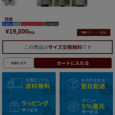
琉香
新着商品
開襟
レギュラーフィット
直営店限定
¥
19,800
税込
[
990
ポイント進呈 ]
この商品は
サイズ交換無料
です
カートに入れる