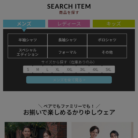
SEARCH ITEM
商品を探す
メンズ
レディース
キッズ
半袖シャツ
長袖シャツ
ポロシャツ
スペシャル
フォーマル
その他
エディション
サイズから探す（在庫ありのみ）
S
M
L
XL
XXL
3XL
4XL
5XL
メンズを全て見る >
＼ ペアでもファミリーでも！ ／
お揃いで楽しめるかりゆしウェア