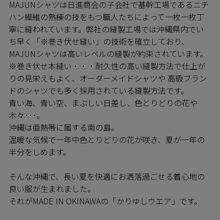
MAJUNシャツは日進商会の子会社で基幹工場であるニチ
ハン繊維の熟練の技をもつ職人たちによって一枚一枚丁
寧に縫われています。弊社の縫製工場では沖縄県内でい
ち早く「※巻き伏せ縫い」の技術を確立しており、
MAJUNシャツは高いレベルの縫製が約束されています。
※巻き伏せ本縫い・・・耐久性の高い縫製方法で仕上が
りの見栄えもよく、オーダーメイドシャツや 高級ブラン
ドのシャツでも多く採用されている縫製方法です。
青い海、青い空、まぶしい日差し、色とりどりの花や
木々･･･。
沖縄は亜熱帯に属する南の島。
温暖な気候で一年中色とりどりの花が咲き、夏が一年の
半分をしめます。
そんな沖縄で、長い夏を快適にお洒落過ごせる着心地の
良い服が生まれました。
それがMADE IN OKINAWAの「かりゆしウエア」です。