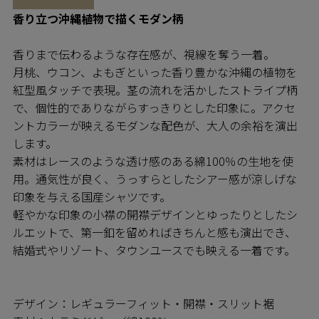
香り立つ沖縄植物で描くモダン柄
香りまで伝わるような存在感が、視線を奪う一着。
月桃、ウコン、よもぎといった香り豊かな沖縄の植物を
紅型風タッチで表現。茎の流れを活かしたストライプ柄
で、個性的でありながらすっきりとした印象に。アクセ
ントカラーが映えるモダンな配色が、大人の余裕を演出
します。
素材はレースのような透け感のある綿100％の生地を使
用。通気性が良く、うっすらとしたシアー感が涼しげな
印象を与える国産シャツです。
軽やかな印象の小襟の開襟デザインとゆったりとしたシ
ルエットで、第一釦を留めればきちんと感も演出でき、
結婚式やリゾート、タウンユースでも映える一着です。
デザイン：レギュラーフィット・開襟・スリット裾