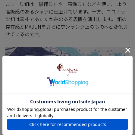
ます。貝釦は「黒蝶貝」や「高瀬貝」などを使い、 より
高級感のあるシャツに仕上げています。一方、ココナッ
ツ釦は素朴であたたかみのある表情を演出します。 釦の
存在感がMAJUNをさらにワンランク上のものへと変化さ
せているのです。
SEWING 縫製のこだわり