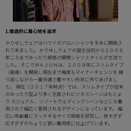
1.徹底的に着心地を追求
かりゆしウェアはハワイのアロハシャツを手本に開発さ
れて来ました。 かりゆしウェアの誕生当初から２００８
年ころまでゆったり規格の開襟シャツスタイルが主流で
した。 そこでＭＡＪＵＮは、２００９年にスリムタイプ
（細身）を開発し現在まで幾度もマイナーチェンジを 繰
り返しながら一番快適で着やすい形状に作りあげまし
た。 現在（２０１７年時点）では、スリムタイプが従来
のゆったり型より多く生産されビジネスシーンはもとよ
り カジュアル、リゾートウェディングシーンなどにも着
用されて幅広く愛用されるデザインになっています。 幅
広い年齢層にマッチするサイズ規格を研究し、狭すぎず
広すぎずのちょうど良い着用感に仕上げています。