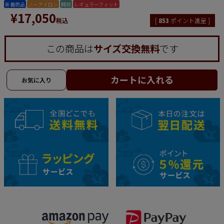
新着商品
ノーアイロン
開襟
レギュラーフィット
¥
17,050
税込
[
853
ポイント進呈 ]
この商品は
サイズ交換無料
です
カートに入れる