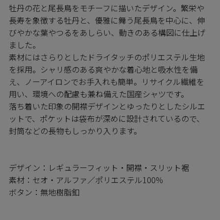
牡丹の花と尾長鳥をモチーフに描いたデザイン。繁栄や
長寿を象徴する牡丹と、優雅に舞う尾長鳥を中心に、伸
びやかな葉やつるをあしらい、動きのある構図に仕上げ
ました。
素材にはさらりとしたドライタッチのポリエステル生地
を採用。シャリ感のある爽やかな着心地と吸水性を備
え、ノーアイロンでお手入れも簡単。リサイクル繊維を
用い、環境への配慮も兼ね備えた国産シャツです。
落ち着いた印象の開襟デザインとゆったりとしたシルエ
ットで、ポケットは袋布が深めに設計されているので、
封筒などの長物もしっかり入ります。
デザイン：レギュラーフィット・開襟・スリット裾
素材：セオ・アルファ／ポリエステル100％
ボタン：無地樹脂釦