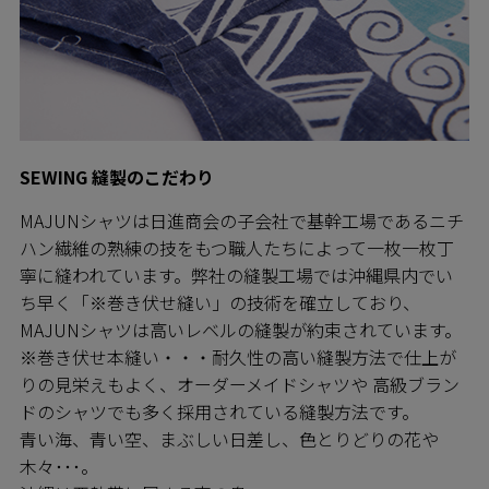
SEWING 縫製のこだわり
MAJUNシャツは日進商会の子会社で基幹工場であるニチ
ハン繊維の熟練の技をもつ職人たちによって一枚一枚丁
寧に縫われています。弊社の縫製工場では沖縄県内でい
ち早く「※巻き伏せ縫い」の技術を確立しており、
MAJUNシャツは高いレベルの縫製が約束されています。
※巻き伏せ本縫い・・・耐久性の高い縫製方法で仕上が
りの見栄えもよく、オーダーメイドシャツや 高級ブラン
ドのシャツでも多く採用されている縫製方法です。
青い海、青い空、まぶしい日差し、色とりどりの花や
木々･･･。