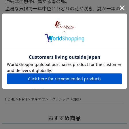
沖縄は亜熱帯に属する南の島。
温暖な気候で一年中色とりどりの花が咲き、夏が一年の
半分をしめます。
そんな沖縄で、長い夏を快適にお洒落過ごせる着心地の
良い服が生まれました。
それがMADE IN OKINAWAの「かりゆしウエア」です。
REVIEW
レビュー
レビューを書く
HOME
Mens
オキナワン・クラシック（開襟）
おすすめ商品