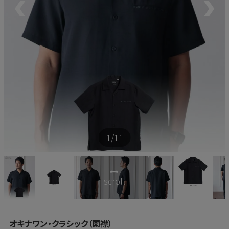
新商品
再入荷商品
アウトレット
サイズから探す
1
/11
レーベルから探す
scroll
オキナワン・クラシック（開襟）