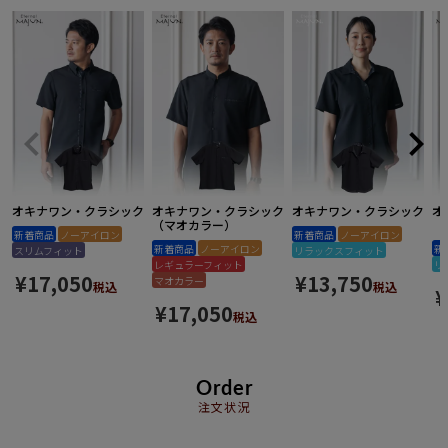
オキナワン・クラシック
オキナワン・クラシック
オキナワン・クラシック
オ
（マオカラー）
（
新着商品
ノーアイロン
新着商品
ノーアイロン
新着商品
ノーアイロン
新
スリムフィット
リラックスフィット
レギュラーフィット
リ
¥
17,050
¥
13,750
マオカラー
税込
税込
¥
¥
17,050
税込
Order
注文状況