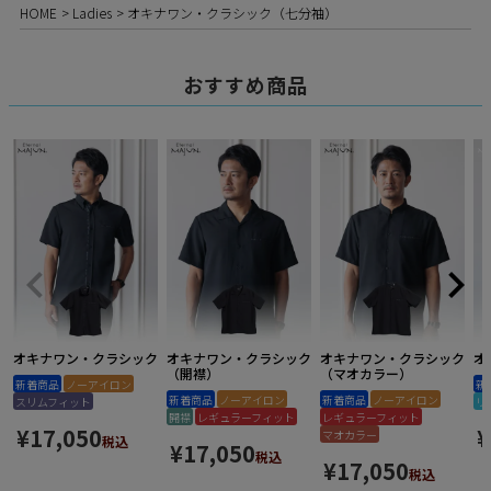
HOME
Ladies
オキナワン・クラシック（七分袖）
おすすめ商品
オキナワン・クラシック
オキナワン・クラシック
オキナワン・クラシック
オ
（開襟）
（マオカラー）
新着商品
ノーアイロン
新
新着商品
ノーアイロン
新着商品
ノーアイロン
スリムフィット
リ
開襟
レギュラーフィット
レギュラーフィット
¥
17,050
¥
マオカラー
税込
¥
17,050
税込
¥
17,050
税込