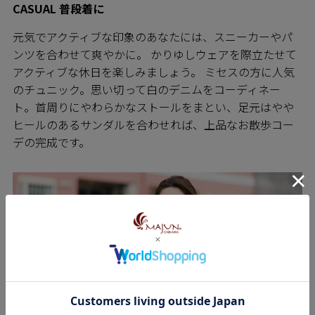
CASUAL 普段着に
元気でアクティブな印象のあなたには、スニーカーやパ
ンツを合わせて爽やかに。 かりゆしウェアを際立たせて
アクティブな休日を楽しみましょう。 ミセスの方に人気
のチュニック。思い切って白のデニムをコーディネー
ト。首周りにやわらかなストールをまとい、足元はやや
ヒールのあるサンダルを合わせれば、上品なお散歩コー
デの完成です。