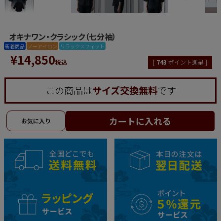
オキナワン・クラシック（七分袖）
新着商品
ノーアイロン
リラックスフィット
¥
14,850
税込
[
743
ポイント進呈 ]
この商品は
サイズ交換無料
です
カートに入れる