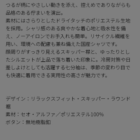
つるが柄にやさしい動きを添え、控えめでありながらも
品格のある佇まいを演出。
素材にはさらりとしたドライタッチのポリエステル生地
を採用。シャリ感のある爽やかな着心地と吸水性を備
え、ノーアイロンでお手入れも簡単。リサイクル繊維を
用い、環境への配慮も兼ね備えた国産シャツです。
顔周りがすっきり見えるスキッパー襟と、ゆったりとし
たシルエットが上品で落ち着いた印象に。冷房対策や日
差しよけとしても活躍する七分袖は、季節の変わり目で
も快適に着用できる実用性の高さが魅力です。
デザイン：リラックスフィット・スキッパー・ラウンド
裾
素材：セオ・アルファ／ポリエステル100％
ボタン：無地樹脂釦