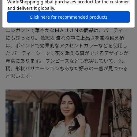
PARTY パーティーに
エレガントで華やかなＭＡＪＵＮの商品は、パーティー
にもぴったり。 繊細な流れの中に上品さを兼ね備え柄
は、ポイントで効果的なアクセントカラーなどを使用し
た パーティーシーンに花を添える事ができるデザインが
豊富にあります。 ワンピースなども充実していて、色、
柄、形状バリエーションもあなた好みの一着が見つかる
と思います。