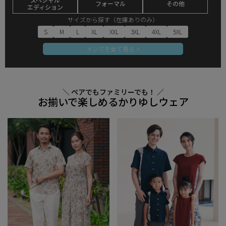
フォーマル
その他
エディション
サイズから探す（在庫ありのみ）
S
M
L
XL
XXL
3XL
4XL
5XL
メンズを全て見る >
＼ ペアでもファミリーでも！ ／
お揃いで楽しめるかりゆしウェア