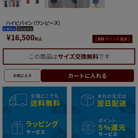
ハイビパイン（ワンピース）
新着商品
直営店限定
¥
16,500
税込
[
825
ポイント進呈 ]
この商品は
サイズ交換無料
です
カートに入れる