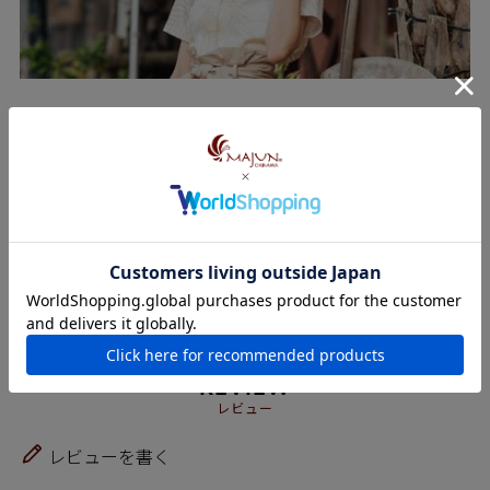
BUSINESS オフィスに
沖縄のビジネスウェアとして発展してきたかりゆしウェ
ア。 夏の日差しに映えるカラフルな柄が、職場に華やぎ
を添えます。 足元はパンプスやヒールサンダルできちん
と感をだしてコーディネート。 ダークカラーも良いです
が、あえて明るい色のボトムを合わせれば軽やかなビジ
ネススタイルの完成です。
REVIEW
レビュー
レビューを書く