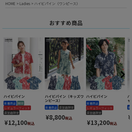
HOME
Ladies
ハイビパイン（ワンピース）
おすすめ商品
ハイビパイン
ハイビパイン（キッズワ
ハイビパイン
ハ
ンピース）
ャ
新着商品
開襟
新着商品
新着商品
直営店限定
新
レギュラーフィット
レギュラーフィット
直営店限定
直営店限定
¥
8,800
¥
税込
¥
12,100
¥
13,200
税込
税込