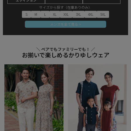
サイズから探す（在庫ありのみ）
S
M
L
XL
XXL
3XL
4XL
5XL
メンズを全て見る >
＼ ペアでもファミリーでも！ ／
お揃いで楽しめるかりゆしウェア