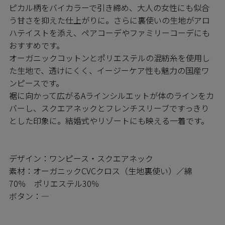
ピカル柄をバイカラーで引き締め、大人の女性にも似合
う甘さを抑えた仕上がりに。さらに裏使いの生地がアロ
ハテイストを添え、ペアコーデやファミリーコーデにも
おすすめです。
オーガニックコットンとポリエステルの混紡糸を使用し
た生地で、透けにくく、イージーケア性も魅力の国産ワ
ンピースです。
裾に向かって広がるAラインシルエットが体のラインをカ
バーし、スクエアネックとフレンチスリーブですっきり
とした印象に。結婚式やリゾートにも映える一着です。
デザイン：ワンピース・スクエアネック
素材：オーガニックCVCクロス（生地裏使い）／綿
70％ ポリエステル30％
ボタン：―