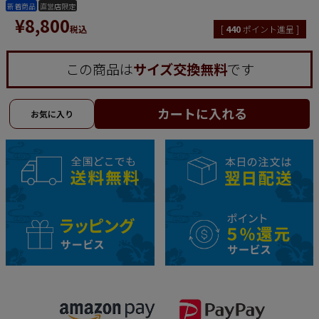
新着商品
直営店限定
¥
8,800
税込
[
440
ポイント進呈 ]
この商品は
サイズ交換無料
です
カートに入れる