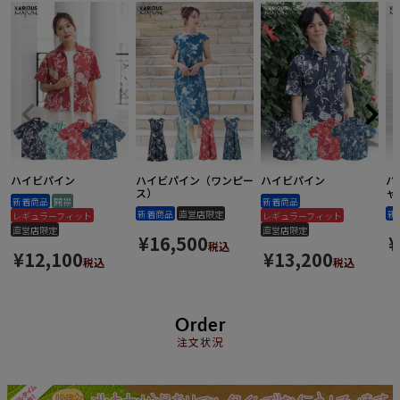
ハイビパイン
ハイビパイン（ワンピー
ハイビパイン
ハ
ス）
ャ
新着商品
開襟
新着商品
新着商品
直営店限定
新
レギュラーフィット
レギュラーフィット
直営店限定
直営店限定
¥
16,500
¥
税込
¥
12,100
¥
13,200
税込
税込
Order
注文状況