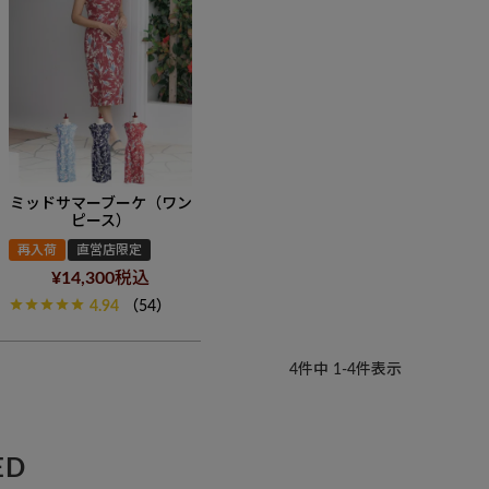
ミッドサマーブーケ（ワン
ピース）
再入荷
直営店限定
¥
14,300
税込
4.94
（54）
4
件中
1
-
4
件表示
ED