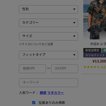
クロトン
※サイズについてのご注意
直営店限定
スリムフィット
¥
13,20
4.6
～
人気ワード：
開襟
マオカラー
在庫ありのみ検索