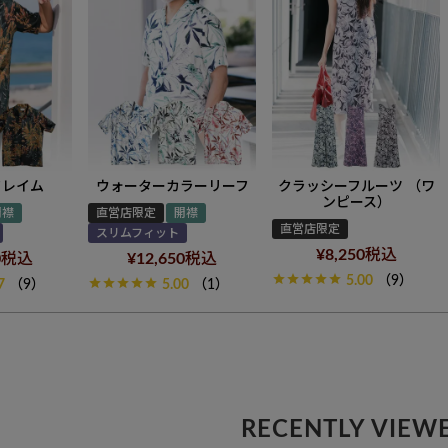
フレイム
ウォーターカラーリーフ
クラッシーフルーツ （ワ
ンピース）
開襟
直営店限定
開襟
直営店限定
スリムフィット
¥
8,250
税込
0
税込
¥
12,650
税込
5.00
（9）
7
（9）
5.00
（1）
RECENTLY VIEW