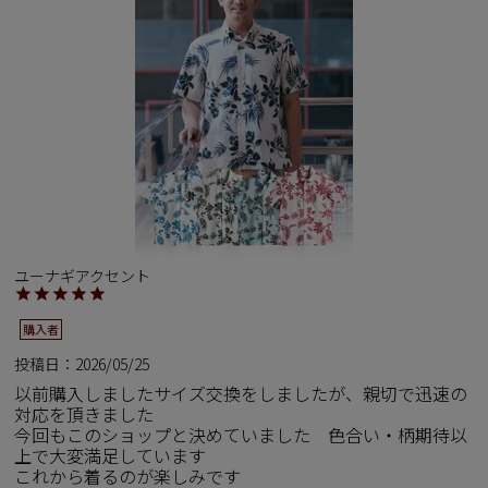
ペア商品
ランキング
新商品
再入荷商品
アウトレット
ユーナギアクセント
購入者
サイズから探す
投稿日
2026/05/25
以前購入しましたサイズ交換をしましたが、親切で迅速の
レーベルから探す
対応を頂きました

今回もこのショップと決めていました　色合い・柄期待以
上で大変満足しています

これから着るのが楽しみです