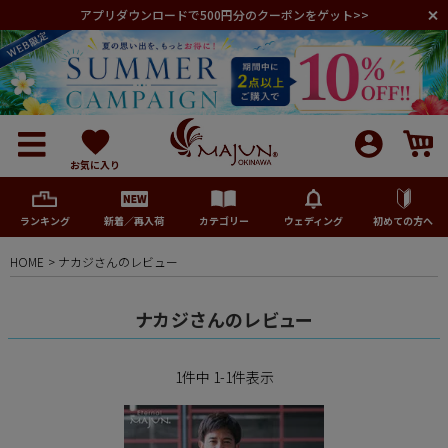
アプリダウンロードで500円分のクーポンをゲット>>
お気に入り
ランキング
新着／再入荷
カテゴリー
ウェディング
初めての方へ
HOME
ナカジさんのレビュー
メンズ
ナカジさんのレビュー
レディース
1
件中
1
-
1
件表示
キッズ