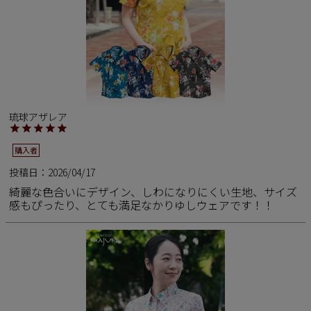
新商品
再入荷商品
アウトレット
琉球アザレア
購入者
サイズから探す
投稿日
2026/04/17
綺麗な色合いにデザイン、しわになりにくい生地、サイズ
レーベルから探す
感もぴったり、とても満足なかりゆしウェアです！！