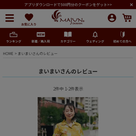
アプリダウンロードで500円分のクーポンをゲット>>
お気に入り
ランキング
新着／再入荷
カテゴリー
ウェディング
初めての方へ
HOME
まいまいさんのレビュー
メンズ
まいまいさんのレビュー
レディース
2
件中
1
-
2
件表示
キッズ
ペア商品
ランキング