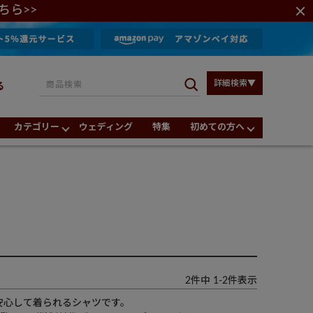
ちら>>
詳細検索▼
る
カテゴリー
ウェディング
特集
初めての方へ
ー
2
件中
1
-
2
件表示
心して着られるシャツです。
