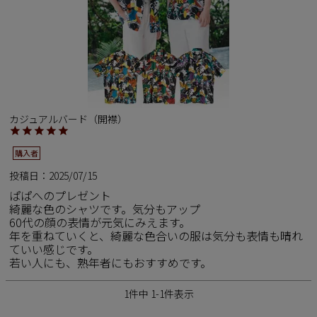
新商品
再入荷商品
アウトレット
カジュアルバード（開襟）
購入者
サイズから探す
投稿日
2025/07/15
ぱぱへのプレゼント

レーベルから探す
綺麗な色のシャツです。気分もアップ

60代の顔の表情が元気にみえます。

年を重ねていくと、綺麗な色合いの服は気分も表情も晴れ
ていい感じです。

若い人にも、熟年者にもおすすめです。
1
件中
1
-
1
件表示