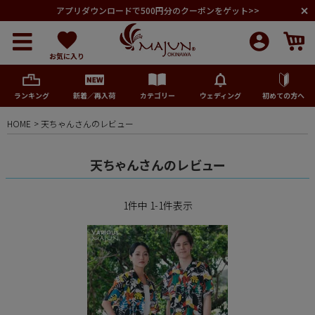
アプリダウンロードで500円分のクーポンをゲット>>
お気に入り
ランキング
新着／再入荷
カテゴリー
ウェディング
初めての方へ
HOME
天ちゃんさんのレビュー
メンズ
天ちゃんさんのレビュー
レディース
1
件中
1
-
1
件表示
キッズ
ペア商品
ランキング