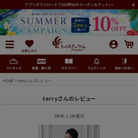
アプリダウンロードで500円分のクーポンをゲット>>
お気に入り
ランキング
新着／再入荷
カテゴリー
ウェディング
初めての方へ
HOME
terryさんのレビュー
メンズ
terryさんのレビュー
レディース
1
件中
1
-
1
件表示
キッズ