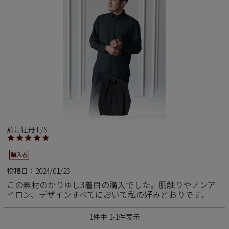
ペア商品
ランキング
新商品
再入荷商品
アウトレット
燕に牡丹 L/S
購入者
サイズから探す
投稿日
2024/01/23
この素材のかりゆし3着目の購入でした。肌触りやノンア
レーベルから探す
イロン、デザインすべてにおいて私の好みどおりです。
1
件中
1
-
1
件表示