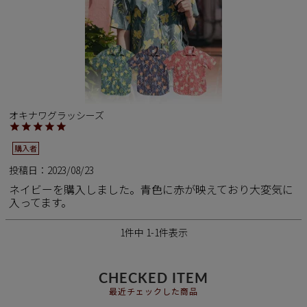
新商品
再入荷商品
アウトレット
オキナワグラッシーズ
購入者
サイズから探す
投稿日
2023/08/23
ネイビーを購入しました。青色に赤が映えており大変気に
レーベルから探す
入ってます。
1
件中
1
-
1
件表示
CHECKED ITEM
最近チェックした商品