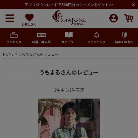
アプリダウンロードで500円分のクーポンをゲット>>
お気に入り
ランキング
新着／再入荷
カテゴリー
ウェディング
初めての方へ
HOME
うもまるさんのレビュー
メンズ
うもまるさんのレビュー
レディース
1
件中
1
-
1
件表示
キッズ
ペア商品
ランキング