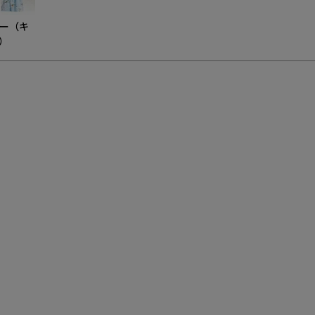
ー（キ
）