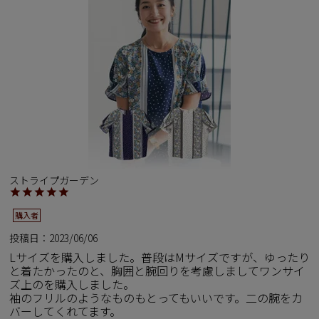
ペア商品
ランキング
新商品
再入荷商品
アウトレット
ストライプガーデン
購入者
サイズから探す
投稿日
2023/06/06
Lサイズを購入しました。普段はMサイズですが、ゆったり
レーベルから探す
と着たかったのと、胸囲と腕回りを考慮しましてワンサイ
ズ上のを購入しました。

袖のフリルのようなものもとってもいいです。二の腕をカ
バーしてくれてます。
