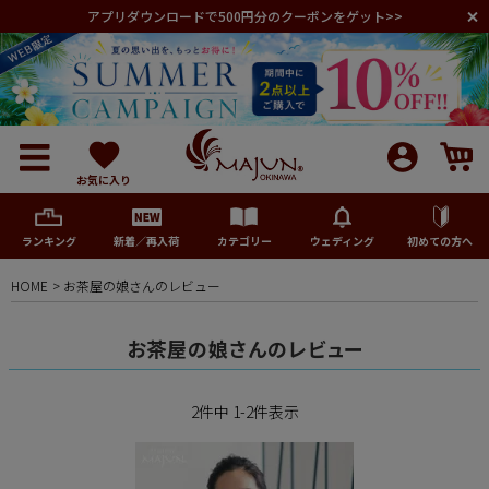
アプリダウンロードで500円分のクーポンをゲット>>
お気に入り
ランキング
新着／再入荷
カテゴリー
ウェディング
初めての方へ
HOME
お茶屋の娘さんのレビュー
メンズ
お茶屋の娘さんのレビュー
レディース
2
件中
1
-
2
件表示
キッズ