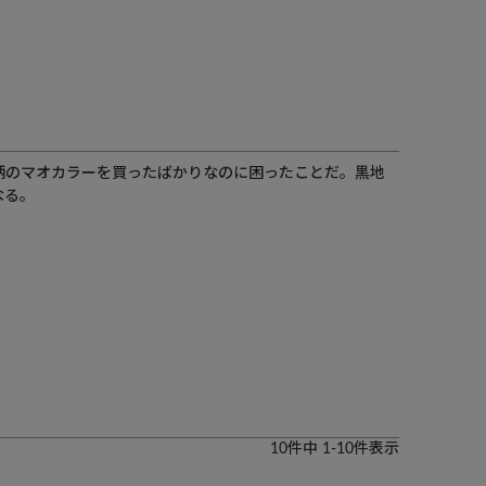
柄のマオカラーを買ったばかりなのに困ったことだ。黒地
なる。
10
件中
1
-
10
件表示