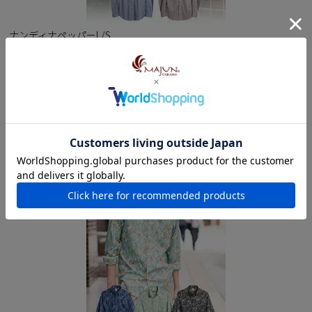
ナンディナペッパーL/S
購入者
投稿日
2020/10/04
艶やかで、しなやかなリバティの生地が心地よいです。南
天が主張しすぎず、オシャレ極まりないです！