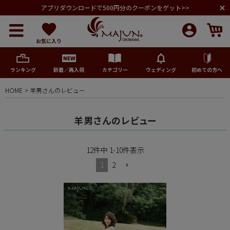
アプリダウンロードで500円分のクーポンをゲット>>
お気に入り
ランキング
新着／再入荷
カテゴリー
ウェディング
初めての方へ
HOME
羊男さんのレビュー
メンズ
羊男さんのレビュー
レディース
12
件中
1
-
10
件表示
キッズ
1
2
ペア商品
ランキング