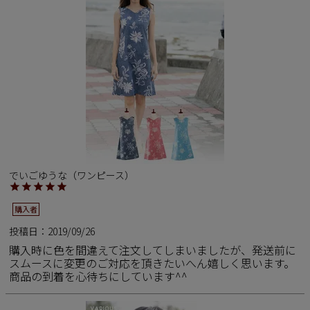
ペア商品
ランキング
新商品
再入荷商品
アウトレット
でいごゆうな（ワンピース）
購入者
サイズから探す
投稿日
2019/09/26
購入時に色を間違えて注文してしまいましたが、発送前に
レーベルから探す
スムースに変更のご対応を頂きたいへん嬉しく思います。
商品の到着を心待ちにしています^^