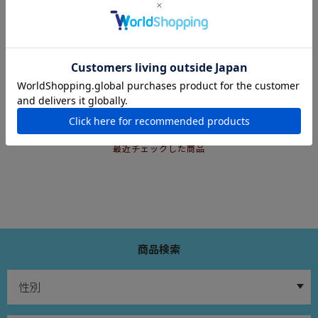
サイズが合わず変更依頼をしましたが、とても迅速にご対
応頂きぴったりのサイズが届きました。メールのご対応も
とても丁寧でまた利用したいと思いました。 ありがとうご
ざいます！
4
件中
1
-
4
件表示
CHECKED ITEM
最近チェックした商品
商品検索