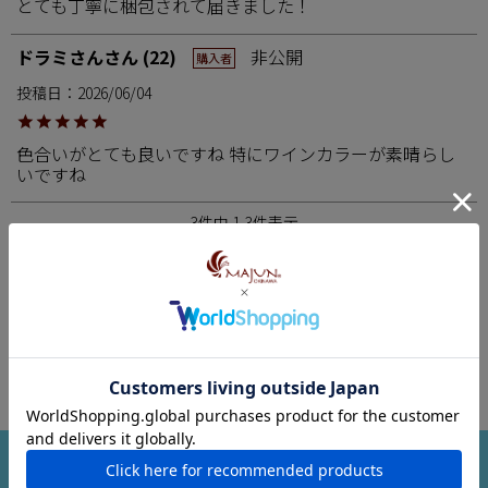
とても丁寧に梱包されて届きました！
ドラミさん
22
非公開
購入者
投稿日
2026/06/04
色合いがとても良いですね 特にワインカラーが素晴らし
いですね
3
件中
1
-
3
件表示
CHECKED ITEM
最近チェックした商品
商品検索