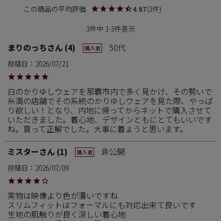
4.67
3
3
件中
1
-
3
件表示
まりのっち
4
50代
購入者
投稿日
2026/07/21
白のかりゆしウェアを那覇市内で多く見かけ、その勢いで
糸満の店舗でその系統のかりゆしウェアを見た際、やっぱ
り欲しい！となり、内地に帰ってからネットで購入させて
いただきました。着心地、デザインともにとてもいいです
ね。買って正解でした。大事に着ようと思います。
ミスター
1
非公開
購入者
投稿日
2026/07/09
実物は映像より色が濃いですね

スリムフィットはフォーマルにも対応出来て良いです

生地の肌触りが良く涼しい着心地
