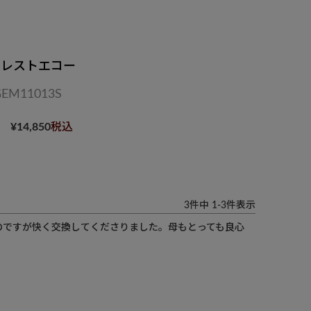
ォレストエコー
GEM11013S
¥
14,850
税込
3
件中
1
-
3
件表示
のですが快く交換してくださりました。母もとっても良心