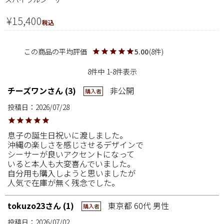
¥
15,400
税込
5.00
8
8
件中
1
-
8
件表示
チーズワン
3
非公開
購入者
投稿日
2026/07/28
息子の誕生日祝いに渡しました。

沖縄の楽しさを感じさせるデザインで

シーサーが良いアクセントになって

いると本人も大変喜んでいました。

自分用も購入しようと思いましたが

人気で在庫が無く残念でした。
tokuzo23
1
東京都
60代
男性
購入者
投稿日
2026/07/02