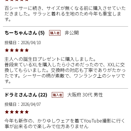
百シーサーに続き、サイズが無くなる前に購入させていた
だきました。サラッと着れる生地のため今年も重宝しま
す。
ちーちゃん
5
非公開
購入者
投稿日
2026/04/10
主人への誕生日プレゼントに購入しました。

普段来ているXLを購入したら小さめだったので、XXLに交
換してもらいました。交換時の対応も丁寧でありがたかっ
たです。シーサーの柄が素敵で、ワンランク上のシャツで
す。
ドラミさん
22
大阪府
30代
男性
購入者
投稿日
2026/04/07
今年も新作の、かりゆしウェアを着てYouTube撮影に行く
事が出来るので楽しみで仕方ありません