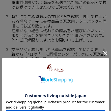
※事前連絡がなく商品を返送された場合の返品・交換
はお受けできませんのでご注意ください。
弊社にてご希望商品の在庫状況を確認しまして在庫が
ある場合は、先に交換商品と返送用レターパックを同
梱にてお送り致します。
在庫がない場合は代わりの商品をお選びいただくか、
またはご返金を案内させていただく事がございます。
何卒ご理解賜りますようお願い申し上げます。
交換品が到着しましたら商品を確認していただき、到
着から「7日以内」に同梱のレターパックにて返送品
のご返送をお願い致します。
※ご返送の際は、お届け時の状態を半分に折り曲げて
レターパックに封入し、郵便ポストへの投函、もしく
は最寄りの郵便局窓口にお引き渡しください。
※ご返送いただくのは商品とタグのみで構いません。
（箱や袋、襟芯等の付属品は外した状態でご返送くだ
さいますようお願い致します。）
なお、弊社通販サイトでご購入いただいた商品の交換・
返品は実店舗ではお受けできません。
通販サイト購入品の交換・返品をご希望の場合は、お手
数ですが下記通販サポート窓口までご連絡をお願い致し