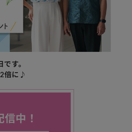
日です。
2倍に♪
配信中！