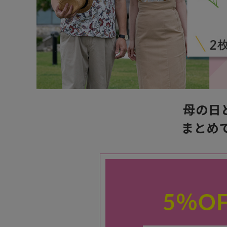
母の日
まとめ
5％O