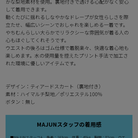
かな梨地素材を使用。裏地付きで透ける心配がなく安心
して着用できます。
動くたびに揺れるしなやかなドレープが女性らしさを際
立たせ、幅広いシーンでおしゃれを楽しめる一着です。
やちむんらしい大らかでリラクシーな雰囲気が着る人の
心もほぐしてくれそうです。
ウエストの後ろはゴム仕様で着脱楽々、快適な着心地も
楽しめます。水の使用量を控えたプリント手法で加工さ
れた環境に優しいアイテムです。
デザイン：ティアードスカート（裏地付き）
素材：ハイマルチ梨地／ポリエステル100％
ボタン：無し
MAJUNスタッフの着用感
■MAJUNスタッフA 身長：163cm 体重：48kg 胸囲：82cm ウエ