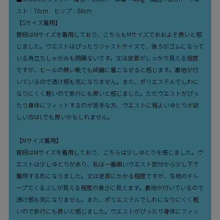
スト：70cm ヒップ：86cm
【Sサイズ着用】
普段はMサイズを着用しており、こちらもMサイズでおおよそ良いと感
じました。ウエストはぴったりジャストサイズで、後ろがゴムになって
いる為立ちしゃがみも問題ないです。丈は足首がしっかり見える程度
ですが、ヒールの無い靴でも綺麗に着こなせると感じます。裏地が付
いているので透け感も気になりません。また、ポリエステルでしわに
なりにくく軽いので旅行にも良いと感じました。ただウエストがぴっ
たり身体にフィットするのが苦手な方、ウエストに程よいゆとりが欲
しい方はLでも良いかもしれません。
【Mサイズ着用】
普段はMサイズを着用しており、こちらは少しゆとりを感じました。ウ
エストは少しゆとりがあり、私は一番細いウエスト部分から少し下で
着用する形になりました。丈は足首にかかる程度ですが、生地のドレ
ープでくるぶしが見える程度の長さに見えます。裏地が付いているので
透け感も気になりません。また、ポリエステルでしわになりにくく軽
いので旅行にも良いと感じました。ウエストがぴったり身体にフィッ