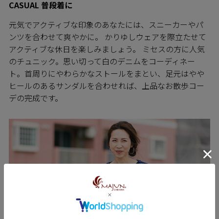
CASUAL 普段着に
元気でアクティブな印象のあなたには、スニーカーやパ
ンツを合わせて爽やかに。 かりゆしウェアを際立たせて
アクティブな休日を楽しみましょう。 ミセスの方に人気
のチュニック。思い切って白のデニムをコーディネー
ト。首周りにやわらかなストールをまとい、足元はやや
ヒールのあるサンダルを合わせれば、上品なお散歩コー
デの完成です。