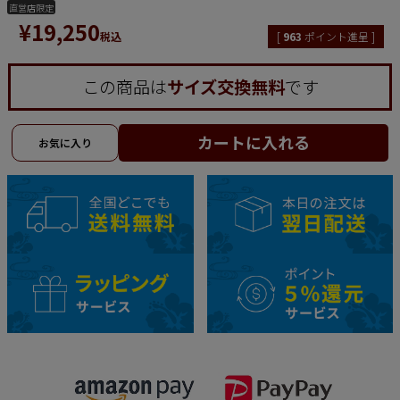
直営店限定
¥
19,250
税込
[
963
ポイント進呈 ]
この商品は
サイズ交換無料
です
カートに入れる