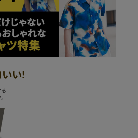
いい!
する
ツ。