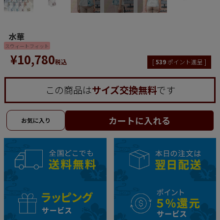
水華
スウィートフィット
¥
10,780
税込
[
539
ポイント進呈 ]
この商品は
サイズ交換無料
です
カートに入れる