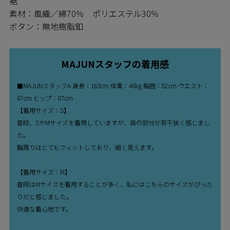
裾
素材：風織／綿70％ ポリエステル30％
ボタン：無地樹脂釦
MAJUNスタッフの着用感
■MAJUNスタッフA 身長：163cm 体重：46kg 胸囲：82cm ウエスト：
67cm ヒップ：87cm
【着用サイズ：S】
普段、SやMサイズを着用していますが、肩の部分が若干狭く感じまし
た。
胸周りはとてもフィットしており、細く見えます。
【着用サイズ：M】
普段はMサイズを着用することが多く、私にはこちらのサイズがぴった
りだと感じました。
快適な着心地です。