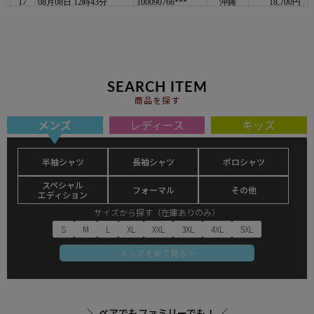
SEARCH ITEM
商品を探す
メンズ
レディース
キッズ
半袖シャツ
長袖シャツ
ポロシャツ
スペシャル
フォーマル
その他
エディション
サイズから探す（在庫ありのみ）
S
M
L
XL
XXL
3XL
4XL
5XL
メンズを全て見る >
＼ ペアでもファミリーでも！ ／