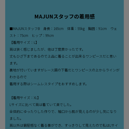
MAJUNスタッフの着用感
■MAJUNスタッフB 身長：165cm 体重：55kg 胸囲：91cm ウェ
スト：75cm ヒップ：99cm
【着用サイズ：L】
肩は狭く感じましたが、他は丁度良かったです。
丈もひざ下まであるので上品に着ることが出来るワンピースだと思い
ます。
裏地が付いていますがレース調の下着だとワンピースの上からラインが
わかるので
着用する際はシームレスタイプをおすすめします。
【着用サイズ：XL】
Lサイズに比べて肩は着ていて楽でした。
全体的にゆったりした作りで、袖口から肌が見えるのが少し気になり
ました。
肩以外は窮屈感なく着る事ができ、すっきりして見えたので私はLサイ