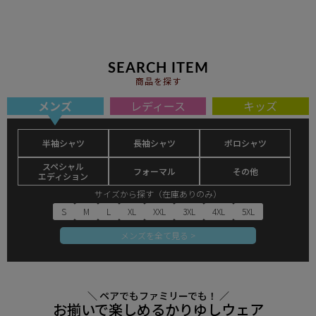
SEARCH ITEM
商品を探す
メンズ
レディース
キッズ
半袖シャツ
長袖シャツ
ポロシャツ
スペシャル
フォーマル
その他
エディション
サイズから探す（在庫ありのみ）
S
M
L
XL
XXL
3XL
4XL
5XL
メンズを全て見る >
＼ ペアでもファミリーでも！ ／
お揃いで楽しめるかりゆしウェア