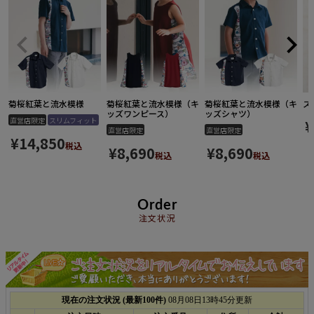
菊桜紅葉と流水模様
菊桜紅葉と流水模様（キ
菊桜紅葉と流水模様（キ
ス
ッズワンピース）
ッズシャツ）
直営店限定
スリムフィット
¥
直営店限定
直営店限定
¥
14,850
税込
¥
8,690
¥
8,690
税込
税込
Order
注文状況