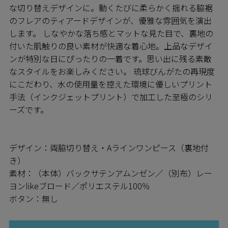
な切り替えデザインに。動くたびに柔らかく揺れる脇裾
のフレアのティアードデザインが、優雅な雰囲気を演出
します。 しなやかな落ち感とマットな見た目で、裏地の
付いた肌触りの良い素材が快適な着心地。上品なデザイ
ンが特別な日にぴったりの一着です。思い出に残る素敵
なスタイルをお楽しみください。 琉球びんがたの再現度
にこだわり、水の使用量を控えた環境に優しいプリント
手法（インクジェットプリント）で加工した至極のシリ
ーズです。
デザイン：両脇切り替え・Aラインワンピース（裏地付
き）
素材：（本体）バックサテンアムンゼン／（別布）レー
ヨンlikeブロード／ポリエステル100％
ボタン：無し