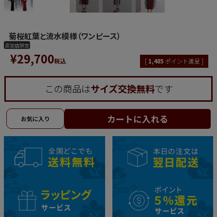
菊桜紅葉と流水模様（ワンピース）
直営店限定
¥
29,700
税込
[
1,485
ポイント進呈 ]
この商品は
サイズ交換無料
です
カートに入れる