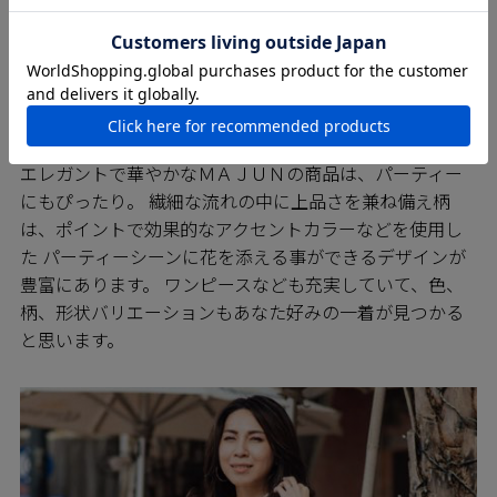
PARTY パーティーに
エレガントで華やかなＭＡＪＵＮの商品は、パーティー
にもぴったり。 繊細な流れの中に上品さを兼ね備え柄
は、ポイントで効果的なアクセントカラーなどを使用し
た パーティーシーンに花を添える事ができるデザインが
豊富にあります。 ワンピースなども充実していて、色、
柄、形状バリエーションもあなた好みの一着が見つかる
と思います。