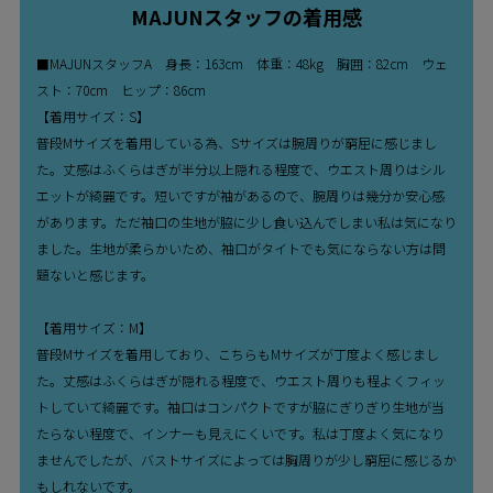
MAJUNスタッフの着用感
■MAJUNスタッフA 身長：163cm 体重：48kg 胸囲：82cm ウェ
スト：70cm ヒップ：86cm
【着用サイズ：S】
普段Mサイズを着用している為、Sサイズは腕周りが窮屈に感じまし
た。丈感はふくらはぎが半分以上隠れる程度で、ウエスト周りはシル
エットが綺麗です。短いですが袖があるので、腕周りは幾分か安心感
があります。ただ袖口の生地が脇に少し食い込んでしまい私は気になり
ました。生地が柔らかいため、袖口がタイトでも気にならない方は問
題ないと感じます。
【着用サイズ：M】
普段Mサイズを着用しており、こちらもMサイズが丁度よく感じまし
た。丈感はふくらはぎが隠れる程度で、ウエスト周りも程よくフィッ
トしていて綺麗です。袖口はコンパクトですが脇にぎりぎり生地が当
たらない程度で、インナーも見えにくいです。私は丁度よく気になり
ませんでしたが、バストサイズによっては胸周りが少し窮屈に感じるか
もしれないです。