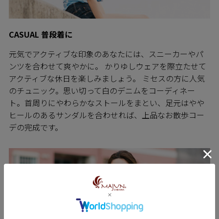
CASUAL 普段着に
元気でアクティブな印象のあなたには、スニーカーやパ
ンツを合わせて爽やかに。 かりゆしウェアを際立たせて
アクティブな休日を楽しみましょう。 ミセスの方に人気
のチュニック。思い切って白のデニムをコーディネー
ト。首周りにやわらかなストールをまとい、足元はやや
ヒールのあるサンダルを合わせれば、上品なお散歩コー
デの完成です。