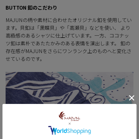
BUTTON 釦のこだわり
MAJUNの柄や素材に合わせたオリジナル釦を使用してい
ます。貝釦は「黒蝶貝」や「高瀬貝」などを使い、 より
高級感のあるシャツに仕上げています。一方、ココナッ
ツ釦は素朴であたたかみのある表情を演出します。 釦の
存在感がMAJUNをさらにワンランク上のものへと変化さ
せているのです。