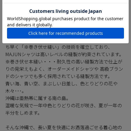
SEWING 縫製のこだわり
MAJUNシャツは日進商会の子会社で基幹工場であるニチ
ハン繊維の熟練の技をもつ職人たちによって一枚一枚丁
寧に縫われています。弊社の縫製工場では沖縄県内でい
ち早く「※巻き伏せ縫い」の技術を確立しており、
MAJUNシャツは高いレベルの縫製が約束されています。
※巻き伏せ本縫い・・・耐久性の高い縫製方法で仕上が
りの見栄えもよく、オーダーメイドシャツや 高級ブラン
ドのシャツでも多く採用されている縫製方法です。
青い海、青い空、まぶしい日差し、色とりどりの花や
木々･･･。
沖縄は亜熱帯に属する南の島。
温暖な気候で一年中色とりどりの花が咲き、夏が一年の
半分をしめます。
そんな沖縄で、長い夏を快適にお洒落過ごせる着心地の