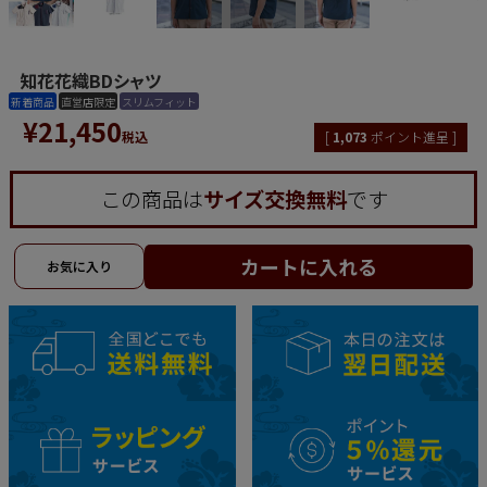
知花花織BDシャツ
新着商品
直営店限定
スリムフィット
¥
21,450
税込
[
1,073
ポイント進呈 ]
この商品は
サイズ交換無料
です
カートに入れる