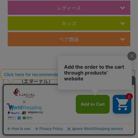
レディース
キッズ
ペア商品
レーベル
MAJUN Eternal
MAJUN Grasis
（エターナル）
（グレイシス）
MAJUN Various
MAJUN PLUS
（ヴァリアス）
（プラス）
MAJUN OKINAWA
OCEAN BLUE
会員は1,073ポイント付与！
新規会員登録はこちら
（オキナワ）
（オーシャンブルー）
¥
21,450
税込
カートに入れる
LEAF GREEN
FLOWER RED
（リーフグリーン）
（フラワーレッド）