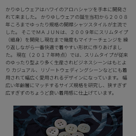
かりゆしウェアはハワイのアロハシャツを手本に開発さ
れて来ました。 かりゆしウェアの誕生当初から２００８
年ころまでゆったり規格の開襟シャツスタイルが主流で
した。 そこでＭＡＪＵＮは、２００９年にスリムタイプ
（細身）を開発し現在まで幾度もマイナーチェンジを 繰
り返しながら一番快適で着やすい形状に作りあげまし
た。 現在（２０１７年時点）では、スリムタイプが従来
のゆったり型より多く生産されビジネスシーンはもとよ
り カジュアル、リゾートウェディングシーンなどにも着
用されて幅広く愛用されるデザインになっています。 幅
広い年齢層にマッチするサイズ規格を研究し、狭すぎず
広すぎずのちょうど良い着用感に仕上げています。