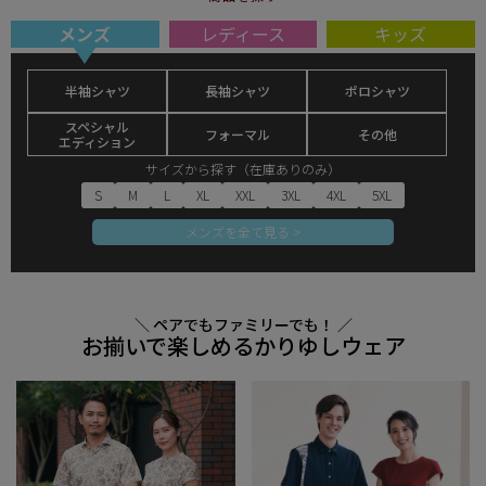
メンズ
レディース
キッズ
半袖シャツ
長袖シャツ
ポロシャツ
スペシャル
フォーマル
その他
エディション
サイズから探す（在庫ありのみ）
S
M
L
XL
XXL
3XL
4XL
5XL
メンズを全て見る >
＼ ペアでもファミリーでも！ ／
お揃いで楽しめるかりゆしウェア