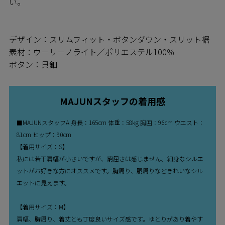
い。
デザイン：スリムフィット・ボタンダウン・スリット裾
素材：ウーリーノライト／ポリエステル100％
ボタン：貝釦
MAJUNスタッフの着用感
■MAJUNスタッフA 身長：165cm 体重：58kg 胸囲：96cm ウエスト：
81cm ヒップ：90cm
【着用サイズ：S】
私には若干肩幅が小さいですが、窮屈さは感じません。細身なシルエ
ットがお好きな方にオススメです。胸周り、胴周りなどきれいなシル
エットに見えます。
【着用サイズ：M】
肩幅、胸周り、着丈とも丁度良いサイズ感です。ゆとりがあり着やす