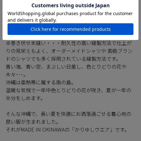
MAJUNシャツは日進商会の子会社で基幹工場であるニチ
ハン繊維の熟練の技をもつ職人たちによって一枚一枚丁
寧に縫われています。弊社の縫製工場では沖縄県内でい
ち早く「※巻き伏せ縫い」の技術を確立しており、
MAJUNシャツは高いレベルの縫製が約束されています。
※巻き伏せ本縫い・・・耐久性の高い縫製方法で仕上が
りの見栄えもよく、オーダーメイドシャツや 高級ブラン
ドのシャツでも多く採用されている縫製方法です。
青い海、青い空、まぶしい日差し、色とりどりの花や
木々･･･。
沖縄は亜熱帯に属する南の島。
温暖な気候で一年中色とりどりの花が咲き、夏が一年の
半分をしめます。
そんな沖縄で、長い夏を快適にお洒落過ごせる着心地の
良い服が生まれました。
それがMADE IN OKINAWAの「かりゆしウエア」です。