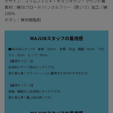
デザイン：スリムフィット・ボタンダウン・ラウンド裾
素材：綿50ブロード/リンクルフリー（防シワ）加工／綿
100％
ボタン：無地樹脂釦
MAJUNスタッフの着用感
■MAJUNスタッフA 身長：165cm 体重：58kg 胸囲：96cm ウエ
スト：81cm ヒップ：90cm
【着用サイズ：S】
全体的にサイズ感はピッタリです。
見た目も良くスタイリッシュに着用する方がおすすめです。
【着用サイズ：M】
肩幅、胸囲など全体的にゆったりです。
見た目も良く着心地は良いです。
MAJUNスタッフの着用感