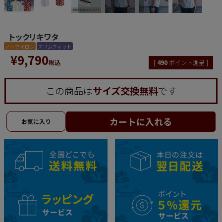
トックリキワタ
ノーアイロン
スリムフィット
¥
9,790
税込
[
490
ポイント進呈 ]
この商品は
サイズ交換無料
です
カートに入れる