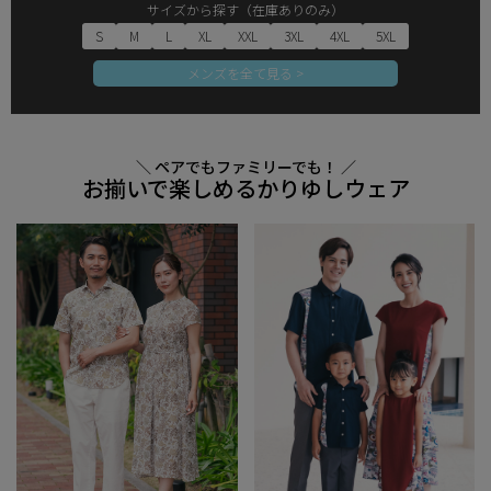
サイズから探す（在庫ありのみ）
S
M
L
XL
XXL
3XL
4XL
5XL
メンズを全て見る >
＼ ペアでもファミリーでも！ ／
お揃いで楽しめるかりゆしウェア