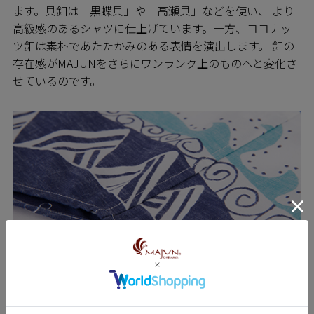
ます。貝釦は「黒蝶貝」や「高瀬貝」などを使い、 より
高級感のあるシャツに仕上げています。一方、ココナッ
ツ釦は素朴であたたかみのある表情を演出します。 釦の
存在感がMAJUNをさらにワンランク上のものへと変化さ
せているのです。
SEWING 縫製のこだわり