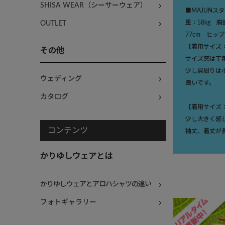
SHISA WEAR（シーサーウェア）
■MAJUNス
重：58kg 
OUTLET
77cm ヒップ
【着用サイズ
その他
サイズ感は丁
少し肩周りは
ウェディング
良いです。
カタログ
【着用サイズ
少し大きく感
コンテンツ
袖丈、着丈が
かりゆしウェアとは
かりゆしウェアとアロハシャツの違い
フォトギャラリー