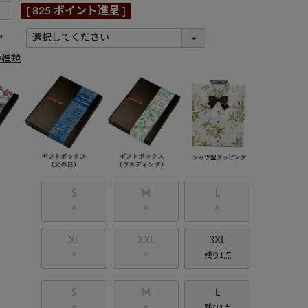
[
825
ポイント進呈 ]
(
の種類
必
須
)
S
M
L
×
×
×
XL
XXL
3XL
×
×
残り1点
S
M
L
×
×
残り1点