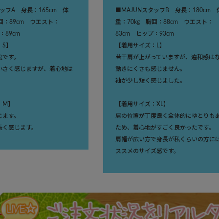
タッフA 身長：165cm 体
■MAJUNスタッフB 身長：180cm 
胸囲：89cm ウエスト：
重：70kg 胸囲：88cm ウエスト：
：89cm
83cm ヒップ：93cm
：S】
【着用サイズ：L】
度です。
若干肩が上がっていますが、違和感は
小さく感じますが、着心地は
動きにくさも感じません。
袖が少し短く感じました。
：M】
【着用サイズ：XL】
じます。
肩の位置が丁度良く全体的にゆとりも
長く感じます。
ため、着心地がすごく良かったです。
肩幅が広い方で身長が私くらいの方に
ススメのサイズ感です。