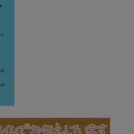
体
なく
ある
はオ