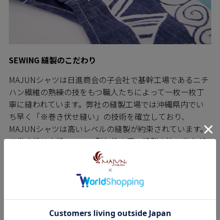
SEWING 縫製のこだわり
MAJUNシャツは日進商会の子会社で基幹工場であるニチ
ハン繊維の熟練の技をもつ職人たちによって一枚一枚丁
寧に縫われています。弊社の縫製工場では沖縄県内でい
ち早く「※巻き伏せ縫い」の技術を確立しており、
MAJUNシャツは高いレベルの縫製が約束されています。
※巻き伏せ本縫い・・・耐久性の高い縫製方法で仕上が
りの見栄えもよく、オーダーメイドシャツや 高級ブラン
ドのシャツでも多く採用されている縫製方法です。
青い海、青い空、まぶしい日差し、色とりどりの花や
木々･･･。
沖縄は亜熱帯に属する南の島。
温暖な気候で一年中色とりどりの花が咲き、夏が一年の