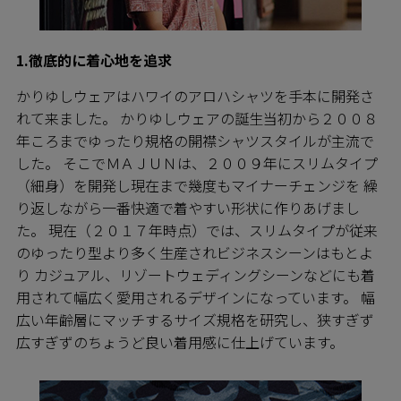
1.徹底的に着心地を追求
かりゆしウェアはハワイのアロハシャツを手本に開発さ
れて来ました。 かりゆしウェアの誕生当初から２００８
年ころまでゆったり規格の開襟シャツスタイルが主流で
した。 そこでＭＡＪＵＮは、２００９年にスリムタイプ
（細身）を開発し現在まで幾度もマイナーチェンジを 繰
り返しながら一番快適で着やすい形状に作りあげまし
た。 現在（２０１７年時点）では、スリムタイプが従来
のゆったり型より多く生産されビジネスシーンはもとよ
り カジュアル、リゾートウェディングシーンなどにも着
用されて幅広く愛用されるデザインになっています。 幅
広い年齢層にマッチするサイズ規格を研究し、狭すぎず
広すぎずのちょうど良い着用感に仕上げています。