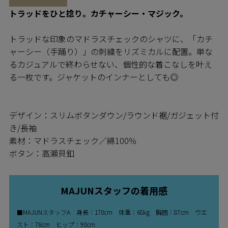
トラッドをひと捻り。カチャーシー・マジック。
トラッドな印象のマドラスチェックのシャツに、「カチ
ャーシー（手踊り）」の刺繍をリズミカルに配置。単な
るカジュアルで終わらせない、個性的な着こなしを叶え
る一枚です。ジャケットのインナーとしても◎
デザイン：スリムボタンダウン/ラウンド裾/ガジェット付
き/長袖
素材：マドラスチェック／綿100％
ボタン：高瀬貝釦
MAJUNスタッフの着用感
■MAJUNスタッフA 身長：170cm 体重：68kg 胸囲：87cm ウエ
スト：76cm ヒップ：90cm