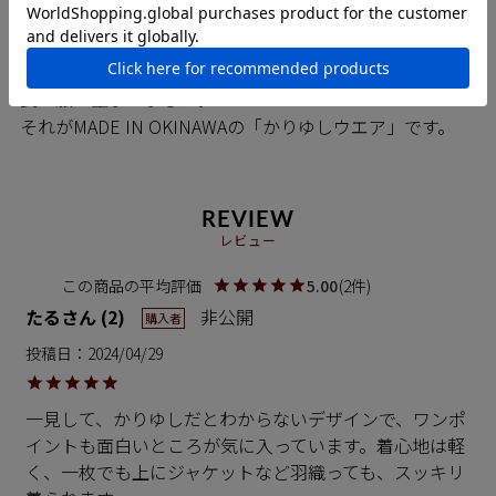
半分をしめます。
そんな沖縄で、長い夏を快適にお洒落過ごせる着心地の
良い服が生まれました。
それがMADE IN OKINAWAの「かりゆしウエア」です。
REVIEW
レビュー
5.00
2
たる
2
非公開
購入者
投稿日
2024/04/29
一見して、かりゆしだとわからないデザインで、ワンポ
イントも面白いところが気に入っています。着心地は軽
く、一枚でも上にジャケットなど羽織っても、スッキリ