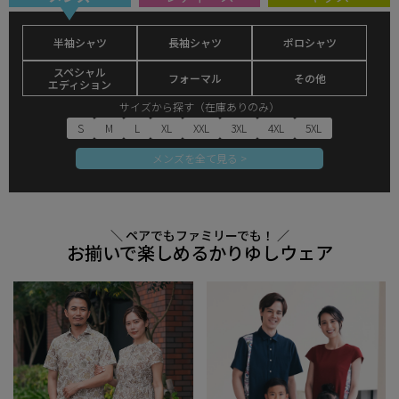
半袖シャツ
長袖シャツ
ポロシャツ
スペシャル
フォーマル
その他
エディション
サイズから探す（在庫ありのみ）
S
M
L
XL
XXL
3XL
4XL
5XL
メンズを全て見る >
＼ ペアでもファミリーでも！ ／
お揃いで楽しめるかりゆしウェア