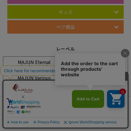
キッズ
ペア商品
レーベル
MAJUN Eternal
MAJUN Grasis
（エターナル）
（グレイシス）
MAJUN Various
MAJUN PLUS
（ヴァリアス）
（プラス）
MAJUN OKINAWA
OCEAN BLUE
（オキナワ）
（オーシャンブルー）
会員は468ポイント付与！
新規会員登録はこちら
LEAF GREEN
FLOWER RED
¥
9,350
（リーフグリーン）
（フラワーレッド）
税込
カートに入れる
SHISA WEAR
OUTLET
（シーサーウェア）
（アウトレット）