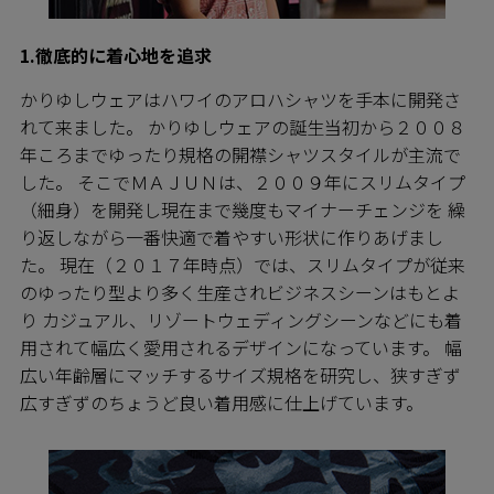
1.徹底的に着心地を追求
かりゆしウェアはハワイのアロハシャツを手本に開発さ
れて来ました。 かりゆしウェアの誕生当初から２００８
年ころまでゆったり規格の開襟シャツスタイルが主流で
した。 そこでＭＡＪＵＮは、２００９年にスリムタイプ
（細身）を開発し現在まで幾度もマイナーチェンジを 繰
り返しながら一番快適で着やすい形状に作りあげまし
た。 現在（２０１７年時点）では、スリムタイプが従来
のゆったり型より多く生産されビジネスシーンはもとよ
り カジュアル、リゾートウェディングシーンなどにも着
用されて幅広く愛用されるデザインになっています。 幅
広い年齢層にマッチするサイズ規格を研究し、狭すぎず
広すぎずのちょうど良い着用感に仕上げています。