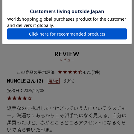
そんな沖縄で、長い夏を快適にお洒落過ごせる着心地の
良い服が生まれました。
それがMADE IN OKINAWAの「かりゆしウエア」です。
REVIEW
レビュー
4.71
7
NUNCLE
2
30代
購入者
投稿日
2025/12/08
派手なのに挑戦したいけどっていう人にいいテクスチャ
ー。満遍なくあるからこそ派手ではなく見える。自分は
黒買ったけど、赤がところどころアクセントになるぐら
いで落ち着いた印象。