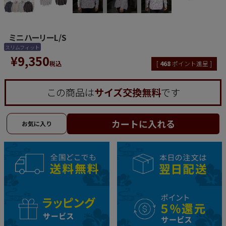
ミニハーリーL/S
スリムフィット
¥
9,350
税込
[
468
ポイント進呈 ]
この商品は
サイズ交換無料
です
カートに入れる