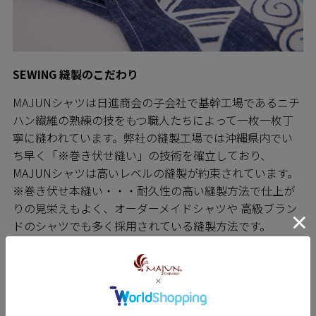
SEWING 縫製のこだわり
MAJUNシャツは日進商会の子会社で基幹工場であるニチ
ハン繊維の熟練の技をもつ職人たちによって一枚一枚丁
寧に縫われています。弊社の縫製工場では沖縄県内でい
ち早く「※巻き伏せ縫い」の技術を確立しており、
MAJUNシャツは高いレベルの縫製が約束されています。
※巻き伏せ本縫い・・・耐久性の高い縫製方法で仕上が
りの見栄えもよく、オーダーメイドシャツや 高級ブラン
ドのシャツでも多く採用されている縫製方法です。
青い海、青い空、まぶしい日差し、色とりどりの花や
木々･･･。
沖縄は亜熱帯に属する南の島。
温暖な気候で一年中色とりどりの花が咲き、夏が一年の
半分をしめます。