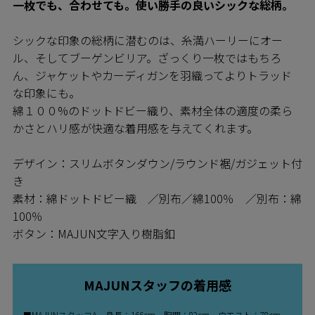
一枚でも、合わせても。使い勝手の良いシックな総柄。
シックな印象の総柄に潜むのは、糸満ハーリーにオー
ル、そしてブーゲンビリア。ざっくり一枚ではもちろ
ん、ジャケットやカーディガンを羽織ってよりトラッド
な印象にも。
綿１００%のドットドビー織り、素材全体の適度の柔ら
かさとハリ感が快適な着用感を与えてくれます。
デザイン：スリムボタンダウン/ラウンド裾/ガジェット付
き
素材：綿ドットドビー織 ／別布／綿100％ ／別布：綿
100％
ボタン：MAJUN文字入り樹脂釦
MAJUNスタッフの着用感
■MAJUNスタッフA 身長：166cm 胸囲：82cm ウエスト：78cm