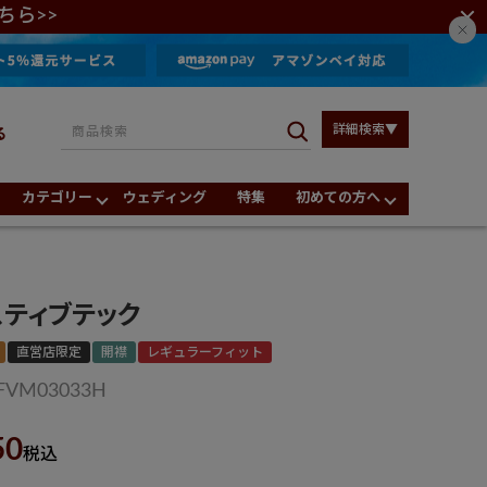
ちら>>
詳細検索▼
る
カテゴリー
ウェディング
特集
初めての方へ
スティブテック
直営店限定
開襟
レギュラーフィット
FVM03033H
50
税込