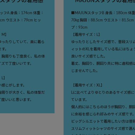
Nスタッフの着用感
MAJUNスタッフの着用
ッフA 身長：174cm 体重：
■MAJUNスタッフB 身長：180cm 体
9cm ウエスト：79cm ヒッ
70kg 胸囲：88.5cm ウエスト：81.5cm
プ：93cm
：M】
【着用サイズ：L】
ゆったりしていて、楽に着ら
ゆったりとしたサイズ感で、普段スリ
ます。
ィットのXLを着用している私にはちょ
、胸周りも丁度良く、私の体
良いサイズ感でした。
イズで丁度いいです。
着丈、胸回り、胴回り共に特に違和感
じませんでした。
：L】
い感じがします。
【着用サイズ：XL】
胸周りが大きく、私の体型だ
Lに比べてよりゆとりのあるサイズ感に
丁度いいと思います。
ています。
個人的にはこちらのほうが胸回り、胴
に余裕を感じられ好みのサイズ感です
ビッグシルエットで着用したい方は普
スリムフィットシャツのサイズ感で選