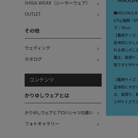
MAJU
SHISA WEAR（シーサーウェア）
■MAJUNスタ
OUTLET
67kg 胸囲：8
プ：98cm
その他
【着用サイズ
全体的に少し
ウェディング
れる感じがし
着丈、肩周り
カタログ
型ですとMサ
コンテンツ
【着用サイズ
全体的に大き
丈、肩周り、
かりゆしウェアとは
とMサイズで
かりゆしウェアとアロハシャツの違い
フォトギャラリー