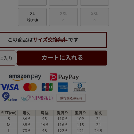
XL
XXL
3XL
×
×
残り1点
この商品は
サイズ交換無料
です
カートに入れる
SIZE(cm)
着丈
肩幅
胸周り
胴周り
袖丈
S
66.5
45
110.5
109
24
M
68.5
46.5
116.5
115
24
L
70.5
48
122.5
121
24.5