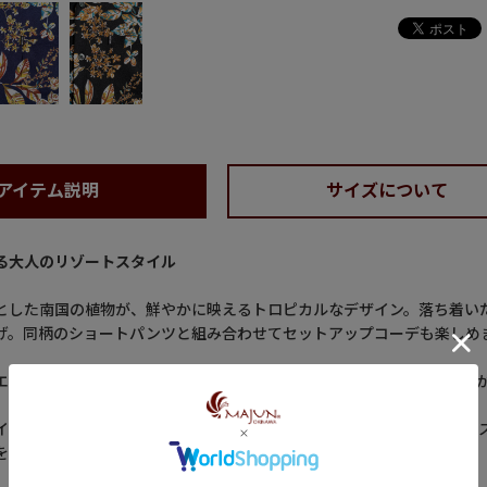
アイテム説明
サイズについて
る大人のリゾートスタイル
とした南国の植物が、鮮やかに映えるトロピカルなデザイン。落ち着い
げ。同柄のショートパンツと組み合わせてセットアップコーデも楽しめ
エステル100％の合繊素材を使用。涼しげな風合いで麻のような質感な
インで、襟元のループを留めればきれいめな印象に、開ければリラック
を感じさせる一着です。