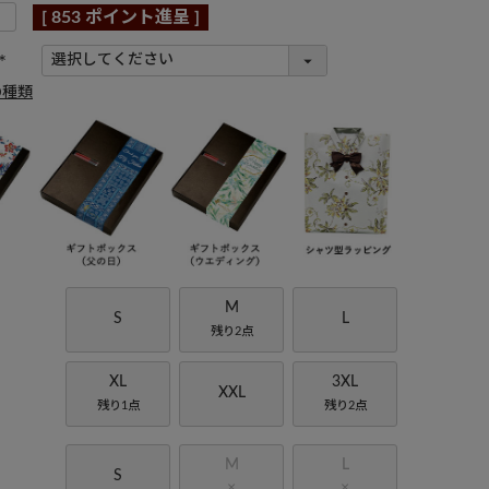
[
853
ポイント進呈 ]
(
の種類
必
須
)
M
S
L
残り2点
XL
3XL
XXL
残り1点
残り2点
M
L
S
×
×