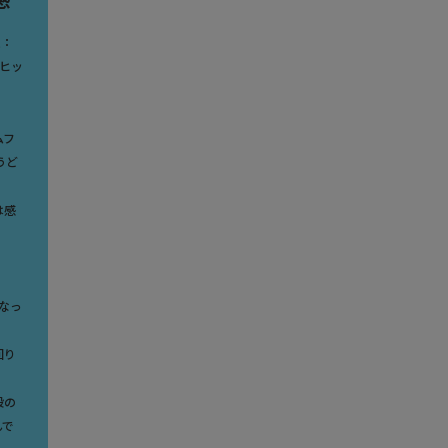
感
重：
 ヒッ
ムフ
うど
は感
なっ
回り
。
段の
んで