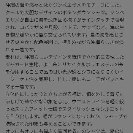
沖縄の海を悠々と泳ぐジンベエザメをモチーフにした、
クールで大胆なデザインのボタンダウンシャツ。ジンベ
エザメが自由に海を泳ぎ回る様子がラインタッチで表現
され、コバンザメや貝殻、ヒトデ、サンゴなど、海の生
き物が賑やかに織り交ぜられています。夏の海を感じさ
せる爽やかな配色展開で、控えめながら沖縄らしさが溢
れる一着です。
素材は、沖縄らしいデザインを織柄で立体的に表現した
ジャガード生地。よこ糸にリサイクルポリエステルの糸
を使用することで品の良い光沢感とシワになりにくいイ
ージーケア性を実現し、忙しい朝にもコーデがパッとキ
マる一着です。
立体的にしっかりと立ち上がる襟は、釦を外して着ても
涼しげで華やかな印象を与え、ウエストラインを軽く絞
ったスリムフィット仕様でスタイリッシュなシルエット
を作り出します。裾がラウンドになっており、シャープで
洗練された印象も与えることができます。
オンにもオフにも幅広く着回せるこのシャツは、夏のリ