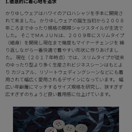
1.徹底的に着心地を追求
かりゆしウェアはハワイのアロハシャツを手本に開発さ
れて来ました。 かりゆしウェアの誕生当初から２００８
年ころまでゆったり規格の開襟シャツスタイルが主流で
した。 そこでＭＡＪＵＮは、２００９年にスリムタイプ
（細身）を開発し現在まで幾度もマイナーチェンジを 繰
り返しながら一番快適で着やすい形状に作りあげまし
た。 現在（２０１７年時点）では、スリムタイプが従来
のゆったり型より多く生産されビジネスシーンはもとよ
り カジュアル、リゾートウェディングシーンなどにも着
用されて幅広く愛用されるデザインになっています。 幅
広い年齢層にマッチするサイズ規格を研究し、狭すぎず
広すぎずのちょうど良い着用感に仕上げています。