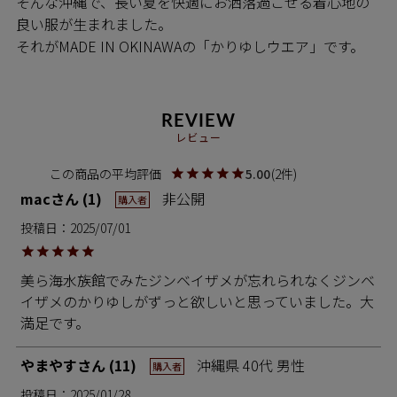
そんな沖縄で、長い夏を快適にお洒落過ごせる着心地の
良い服が生まれました。
それがMADE IN OKINAWAの「かりゆしウエア」です。
REVIEW
レビュー
5.00
2
mac
1
非公開
購入者
投稿日
2025/07/01
美ら海水族館でみたジンベイザメが忘れられなくジンベ
イザメのかりゆしがずっと欲しいと思っていました。大
やまやす
11
沖縄県
40代
男性
購入者
投稿日
2025/01/28