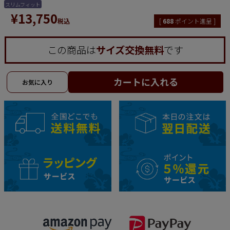
スリムフィット
¥
13,750
税込
[
688
ポイント進呈 ]
この商品は
サイズ交換無料
です
カートに入れる