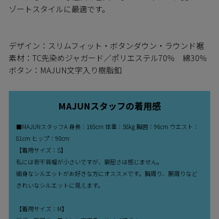
ゾートスタイルに最適です。
デザイン：スリムフィット・ボタンダウン・ラウンド裾
素材：TC先染めジャガード／ポリエステル70％ 綿30％
ボタン：MAJUN文字入り樹脂釦
MAJUNスタッフの着用感
■MAJUNスタッフA 身長：165cm 体重：58kg 胸囲：96cm ウエスト：
81cm ヒップ：90cm
【着用サイズ：S】
私には若干肩幅が小さいですが、窮屈さは感じません。
細身なシルエットがお好きな方にオススメです。胸周り、胴周りなど
きれいなシルエットに見えます。
【着用サイズ：M】