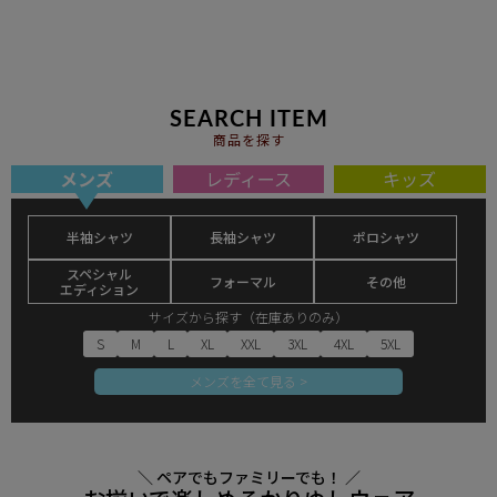
SEARCH ITEM
商品を探す
メンズ
レディース
キッズ
半袖シャツ
長袖シャツ
ポロシャツ
スペシャル
フォーマル
その他
エディション
サイズから探す（在庫ありのみ）
S
M
L
XL
XXL
3XL
4XL
5XL
メンズを全て見る >
＼ ペアでもファミリーでも！ ／