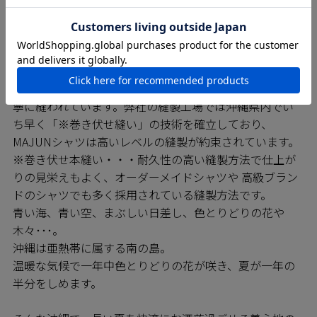
SEWING 縫製のこだわり
MAJUNシャツは日進商会の子会社で基幹工場であるニチ
ハン繊維の熟練の技をもつ職人たちによって一枚一枚丁
寧に縫われています。弊社の縫製工場では沖縄県内でい
ち早く「※巻き伏せ縫い」の技術を確立しており、
MAJUNシャツは高いレベルの縫製が約束されています。
※巻き伏せ本縫い・・・耐久性の高い縫製方法で仕上が
りの見栄えもよく、オーダーメイドシャツや 高級ブラン
ドのシャツでも多く採用されている縫製方法です。
青い海、青い空、まぶしい日差し、色とりどりの花や
木々･･･。
沖縄は亜熱帯に属する南の島。
温暖な気候で一年中色とりどりの花が咲き、夏が一年の
半分をしめます。