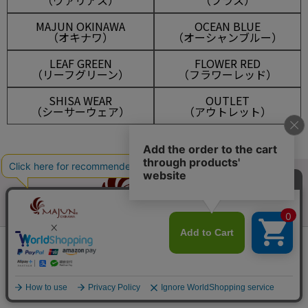
MAJUN OKINAWA
OCEAN BLUE
（オキナワ）
（オーシャンブルー）
LEAF GREEN
FLOWER RED
（リーフグリーン）
（フラワーレッド）
SHISA WEAR
OUTLET
（シーサーウェア）
（アウトレット）
会員は688ポイント付与！
新規会員登録はこちら
マイアカウント
メルマガ登録
¥
13,750
税込
カートに入れる
新規会員登録
ログイン