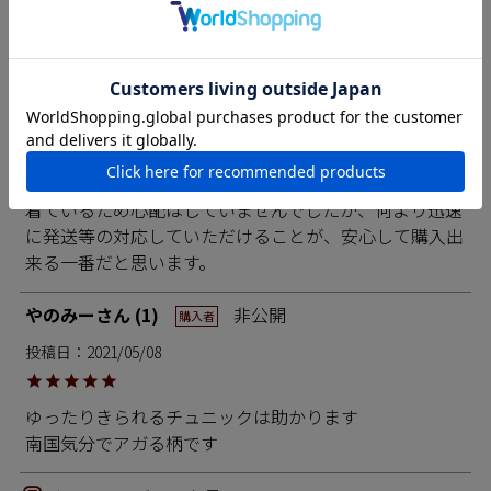
投稿日
2022/05/05
今回、母の日キャンペーンで2枚購入しました。GW中の
注文だった為、母の日に間に合わない可能性も覚悟して
いましたが、注文したその日に発送して頂けたので、余
裕を持って渡す事が出来ました。商品も大変気に入って
もらえて、喜んで貰えました。商品が良い事は、自分も
着ているため心配はしていませんでしたが、何より迅速
に発送等の対応していただけることが、安心して購入出
来る一番だと思います。
やのみー
1
非公開
購入者
投稿日
2021/05/08
ゆったりきられるチュニックは助かります

南国気分でアガる柄です