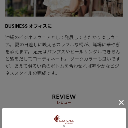
BUSINESS オフィスに
沖縄のビジネスウェアとして発展してきたかりゆしウェ
ア。 夏の日差しに映えるカラフルな柄が、職場に華やぎ
を添えます。 足元はパンプスやヒールサンダルできちん
と感をだしてコーディネート。 ダークカラーも良いです
が、あえて明るい色のボトムを合わせれば軽やかなビジ
ネススタイルの完成です。
REVIEW
レビュー
5.00
2
ume
1
非公開
購入者