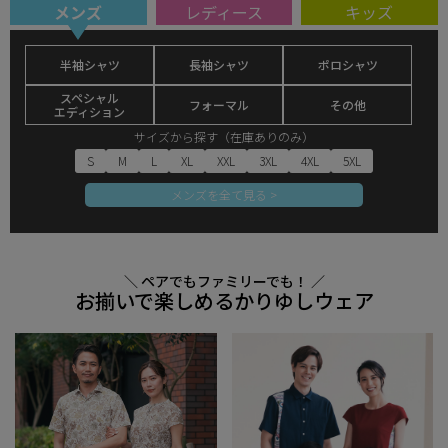
メンズ
レディース
キッズ
半袖シャツ
長袖シャツ
ポロシャツ
スペシャル
フォーマル
その他
エディション
サイズから探す（在庫ありのみ）
S
M
L
XL
XXL
3XL
4XL
5XL
メンズを全て見る >
＼ ペアでもファミリーでも！ ／
お揃いで楽しめるかりゆしウェア