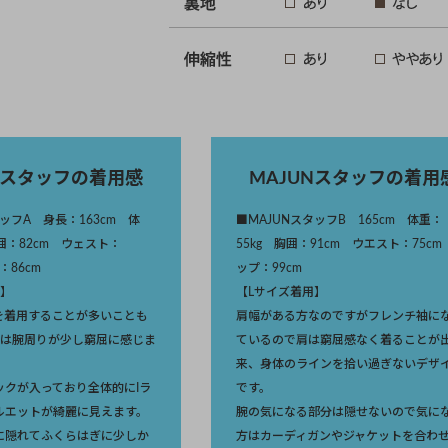
Nスタッフの着用感
MAJUNスタッフの着用
タッフA 身長：163cm 体
■MAJUNスタッフB 165cm 体重：
胸囲：82cm ウェスト：
55kg 胸囲：91cm ウエスト：75cm
：86cm
ップ：99cm
用】
【Lサイズ着用】
を着用することが多いことも
肩幅がある方なのですがフレンチ袖に
ズは腕周りが少し窮屈に感じま
ているので肩は窮屈感なく着ることが
来、身体のラインを拾い過ぎないデザ
ックが入っており全体的にIラ
です。
ルエットが綺麗に見えます。
腕の気になる部分は隠せないので気に
に隠れてふくらはぎに少しか
方はカーディガンやジャケットを合わ