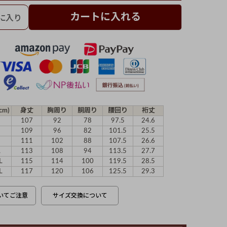
カートに入れる
cm)
身丈
胸周り
胴周り
腰回り
裄丈
107
92
78
97.5
24.6
109
96
82
101.5
25.5
111
102
88
107.5
26.6
L
113
108
94
113.5
27.7
L
115
114
100
119.5
28.5
L
117
120
106
125.5
29.3
いてご注意
サイズ交換について