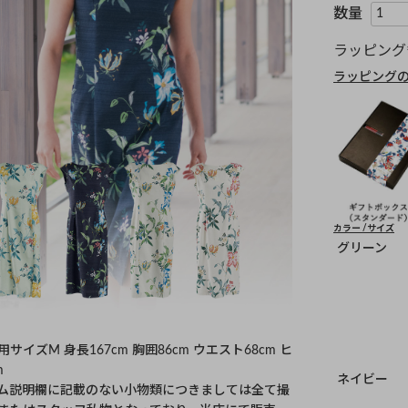
ラッピング
ラッピング
カラー
サイズ
グリーン
サイズM 身長167cm 胸囲86cm ウエスト68cm ヒ
m
ネイビー
ム説明欄に記載のない小物類につきましては全て撮