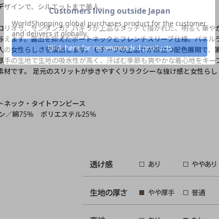
デザインで、シルエットまで美人。
ロリオサ、サンダンカ、パキラが上品なタッチで描かれた、明るく華や
与えます。露出を抑えたボートネックとフレンチスリーブ仕様。パネル
人の女性らしさを演出します。モチーフの上品さが際立つ配色展開で、家
厚手の生地で生地の吸水性が高く、汗ばむ季節も爽やかな着心地をキー
素材です。 足元のスリットが歩きやすくリラクシーな抜け感と女性らし
トネック・タイトワンピース
ン／綿75％ ポリエステル25％