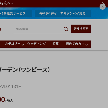
ちら>>
詳細検索▼
る
カテゴリー
ウェディング
特集
初めての方へ
ガーデン（ワンピース）
EVL01131H
00
税込