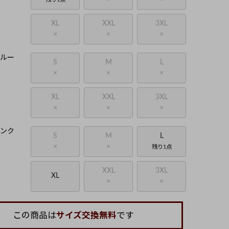
XL
XXL
3XL
×
×
×
ブルー
S
M
L
×
×
×
XL
XXL
3XL
×
×
×
ピンク
S
M
L
×
×
残り1点
XXL
3XL
XL
×
×
この商品は
サイズ交換無料
です