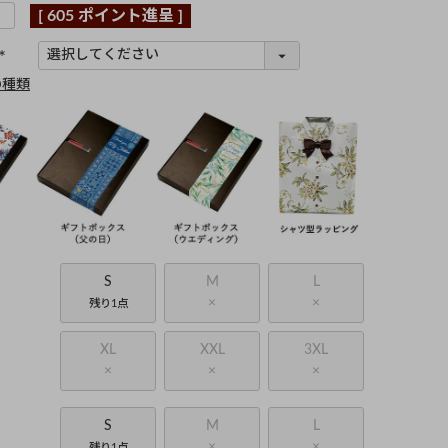
[
605
ポイント進呈 ]
(
の種類
必
須
)
S
M
L
×
×
残り1点
XL
XXL
3XL
×
×
×
S
M
L
×
×
残り1点