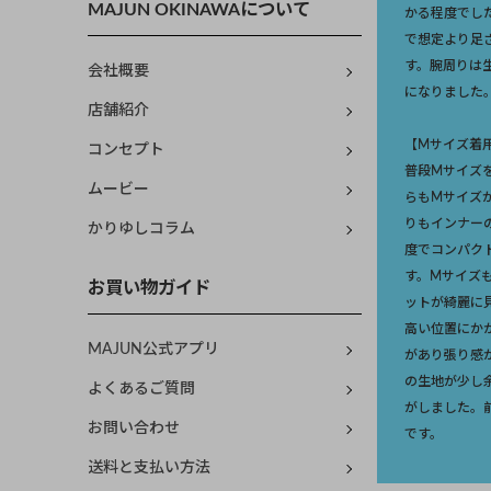
MAJUN OKINAWAについて
かる程度でし
で想定より足
す。腕周りは
会社概要
になりました
店舗紹介
【Mサイズ着
コンセプト
普段Mサイズ
ムービー
らもMサイズ
りもインナー
かりゆしコラム
度でコンパク
す。Mサイズ
お買い物ガイド
ットが綺麗に
高い位置にか
MAJUN公式アプリ
があり張り感
の生地が少し
よくあるご質問
がしました。
お問い合わせ
です。
送料と支払い方法