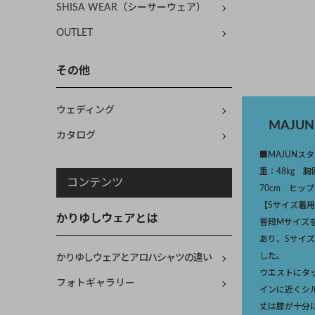
SHISA WEAR（シーサーウェア）
OUTLET
その他
ウェディング
MAJU
カタログ
■MAJUNス
重：48kg 
コンテンツ
70cm ヒップ
【Sサイズ着
かりゆしウェアとは
普段Mサイズ
あり、Sサイ
した。
かりゆしウェアとアロハシャツの違い
ウエストにタ
フォトギャラリー
インに近くシ
丈は膝が十分