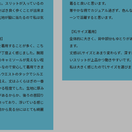
た。スリットが入っているの
着ると良いと思います。
さばき良く歩くことが出来ま
華やかな柄でカジュアル過ぎず、色ん
生地が脇に当たるので私は気
ーンで活躍すると思います。
。
【XLサイズ着用】
用】
全体的に大きく、背中部分もゆとりが
を着用することが多く、こち
ます。
が丁度よく感じました。腕周
丈感はLサイズとあまり変わらず、深す
のキャミソールが見えない程
いスリットが上品かつ動きやすいです
トなので安心して着用できま
私は大きく感じたのでLサイズを選びま
もウエストのタックでシルエ
見え、丈はふくらはぎの一番
かる程度でした。生地に厚み
があるからか、後ろの首回り
余っており、浮いている感じ
前から見る分にはとても綺麗