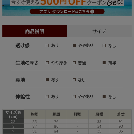
商品説明
サイズ
サイズ表
胸周
胴周
腰周
肩幅
着丈
(cm)
XS
83
76
-
33
91
S
87
80
-
34
93
M
91
84
-
35
95