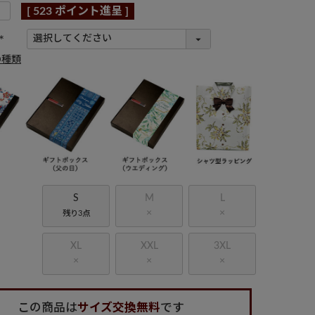
[
523
ポイント進呈 ]
(
の種類
必
須
)
S
M
L
×
×
残り3点
XL
XXL
3XL
×
×
×
この商品は
サイズ交換無料
です