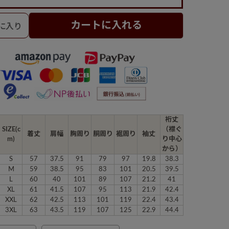
カートに入れる
裄丈
SIZE(c
（襟ぐ
着丈
肩幅
胸周り
胴周り
裾周り
袖丈
m)
り中心
から）
S
57
37.5
91
79
97
19.8
38.3
M
59
38.5
95
83
101
20.5
39.5
L
60
40
101
89
107
21.2
41
XL
61
41.5
107
95
113
21.9
42.4
XXL
62
42.5
113
101
119
22.4
43.4
3XL
63
43.5
119
107
125
22.9
44.4