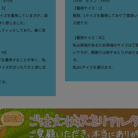
：87cm
75cm ヒップ：99cm
：S】
【着用サイズ：L】
サイズを着用していますが、肩
普段、Lサイズを着用しており丁度良い
狭く感じました。
ズ感です。
もフィットしており、細く見
【着用サイズ：XL】
私は肩幅があるため肩幅のサイズは丁
：M】
いですが、胴周りは若干ゆとりがあり
ズを着用することが多く、私
す。
サイズがぴったりだと感じま
私はLサイズを選びます。
です。