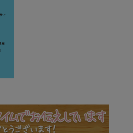
サイ
度良
ま