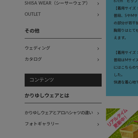
67cm ヒップ
SHISA WEAR（シーサーウェア）
【着用サイズ
OUTLET
普段、SやM
の部分が若干
その他
胸周りはとて
えます。
ウェディング
【着用サイズ
カタログ
普段はMサイ
にはこちらの
した。
コンテンツ
快適な着心地
かりゆしウェアとは
かりゆしウェアとアロハシャツの違い
フォトギャラリー