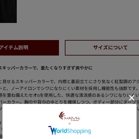
アイテム説明
サイズについて
スキッパーカラーで、重たくなりすぎず爽やかに
と見せるスキッパーカラーで、内襟と裏前立てにさり気なく紅型調のア
トと、ノーアイロンでシワになりにくい素材を採用し機能性も抜群です
を兼ね備えたセオαを使用した、快適な清涼感のあるシワになりにくい機能
パーカラー。胸巾や背巾のゆとりを確保しつつ、ボディー部分にダーツ
ツのバランスを工夫することで、立体感のある美しいシルエットにして
ィートフィット・スキッパー・ダーツ入り・半袖・ラウンド裾
リエステル100％
脂釦