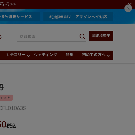
ちら>>
詳細検索▼
る
カテゴリー
ウェディング
特集
初めての方へ
丹
ィット
CFL01063S
50
税込