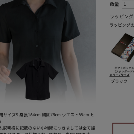
ラッピング
ラッピング
カラー
サイズ
ブラック
サイズS 身長164cm 胸囲78cm ウエスト59cm ヒ
m
ム説明欄に記載のない小物類につきましては全て撮