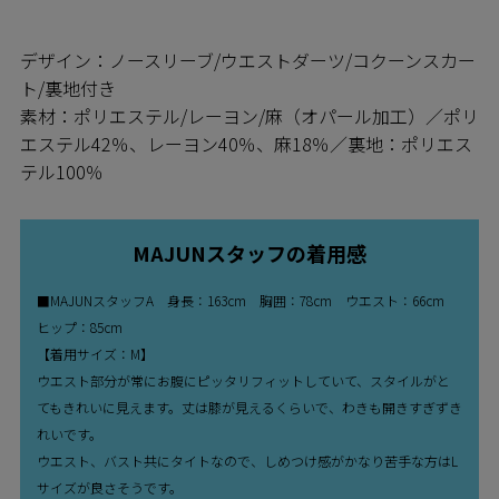
デザイン：ノースリーブ/ウエストダーツ/コクーンスカー
ト/裏地付き
素材：ポリエステル/レーヨン/麻（オパール加工）／ポリ
エステル42％、レーヨン40％、麻18％／裏地：ポリエス
テル100％
MAJUNスタッフの着用感
■MAJUNスタッフA 身長：163cm 胸囲：78cm ウエスト：66cm
ヒップ：85cm
【着用サイズ：M】
ウエスト部分が常にお腹にピッタリフィットしていて、スタイルがと
てもきれいに見えます。丈は膝が見えるくらいで、わきも開きすぎずき
れいです。
ウエスト、バスト共にタイトなので、しめつけ感がかなり苦手な方はL
サイズが良さそうです。