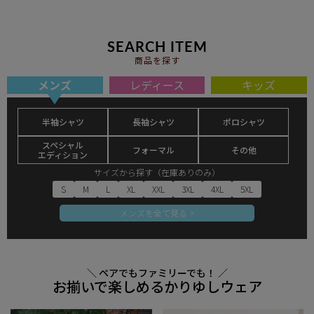
SEARCH ITEM
商品を探す
メンズ
レディース
キッズ
半袖シャツ
長袖シャツ
ポロシャツ
スペシャル
フォーマル
その他
エディション
サイズから探す（在庫ありのみ）
S
M
L
XL
XXL
3XL
4XL
5XL
メンズを全て見る >
＼ ペアでもファミリーでも！ ／
お揃いで楽しめるかりゆしウェア