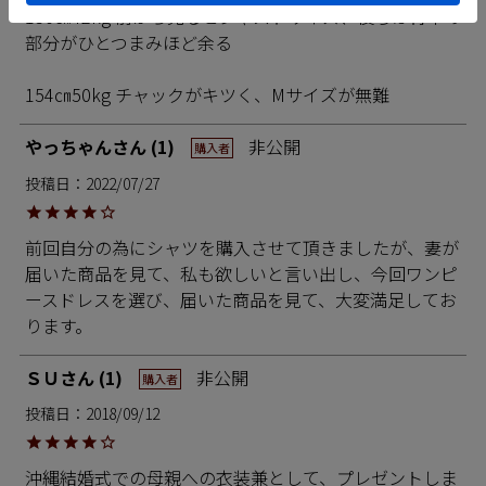
150㎝42kg 前から見るとジャストサイズ、後ろは背中の
部分がひとつまみほど余る

154㎝50kg チャックがキツく、Mサイズが無難
やっちゃん
1
非公開
購入者
投稿日
2022/07/27
前回自分の為にシャツを購入させて頂きましたが、妻が
届いた商品を見て、私も欲しいと言い出し、今回ワンピ
ースドレスを選び、届いた商品を見て、大変満足してお
ります。
ＳＵ
1
非公開
購入者
投稿日
2018/09/12
沖縄結婚式での母親への衣装兼として、プレゼントしま