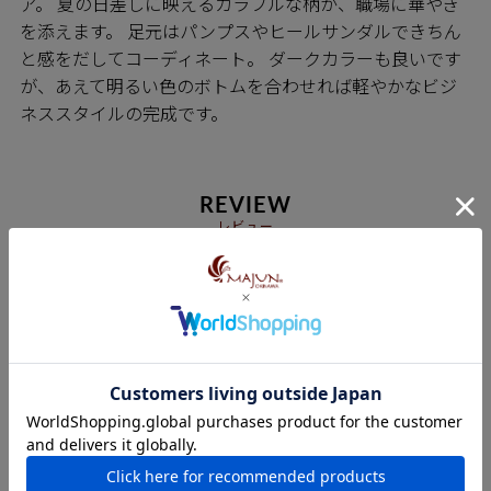
ア。 夏の日差しに映えるカラフルな柄が、職場に華やぎ
を添えます。 足元はパンプスやヒールサンダルできちん
と感をだしてコーディネート。 ダークカラーも良いです
が、あえて明るい色のボトムを合わせれば軽やかなビジ
ネススタイルの完成です。
REVIEW
レビュー
4.33
3
M
1
女性
購入者
投稿日
2026/05/27
12歳の娘の為に購入しました。

レース使いが涼しげで上品でした。

とても、気に入ってます。

Sサイズ
