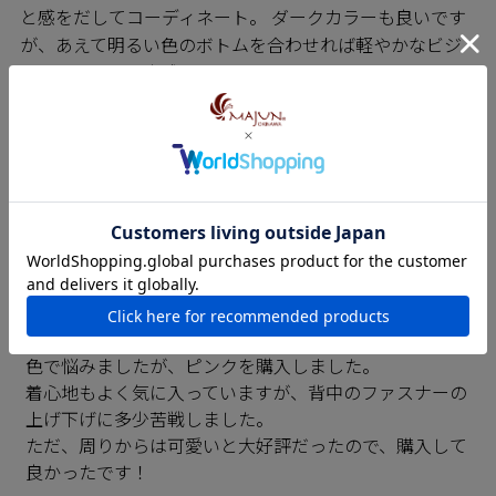
と感をだしてコーディネート。 ダークカラーも良いです
が、あえて明るい色のボトムを合わせれば軽やかなビジ
ネススタイルの完成です。
REVIEW
レビュー
4.50
2
sachi
1
東京都
女性
購入者
投稿日
2024/03/24
色で悩みましたが、ピンクを購入しました。

着心地もよく気に入っていますが、背中のファスナーの
上げ下げに多少苦戦しました。

ただ、周りからは可愛いと大好評だったので、購入して
良かったです！