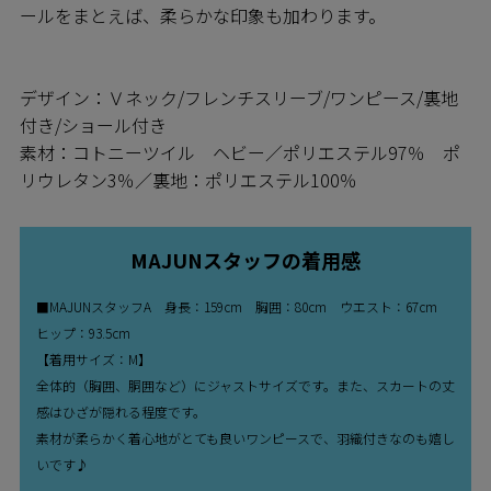
ールをまとえば、柔らかな印象も加わります。
デザイン：Ｖネック/フレンチスリーブ/ワンピース/裏地
付き/ショール付き
素材：コトニーツイル ヘビー／ポリエステル97％ ポ
リウレタン3％／裏地：ポリエステル100％
MAJUNスタッフの着用感
■MAJUNスタッフA 身長：159cm 胸囲：80cm ウエスト：67cm
ヒップ：93.5cm
【着用サイズ：M】
全体的（胸囲、胴囲など）にジャストサイズです。また、スカートの丈
感はひざが隠れる程度です。
素材が柔らかく着心地がとても良いワンピースで、羽織付きなのも嬉し
いです♪