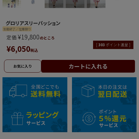
グロリアスリーパッション
生産終了／在庫限り
¥
19,800
定価
のところ
[
303
ポイント進呈 ]
¥
6,050
税込
カートに入れる