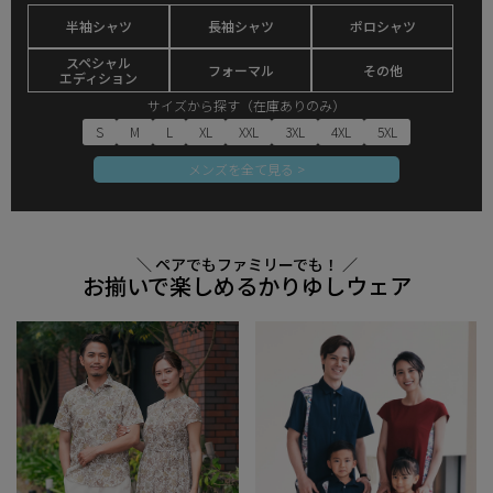
半袖シャツ
長袖シャツ
ポロシャツ
スペシャル
フォーマル
その他
エディション
サイズから探す（在庫ありのみ）
S
M
L
XL
XXL
3XL
4XL
5XL
メンズを全て見る >
＼ ペアでもファミリーでも！ ／
お揃いで楽しめるかりゆしウェア