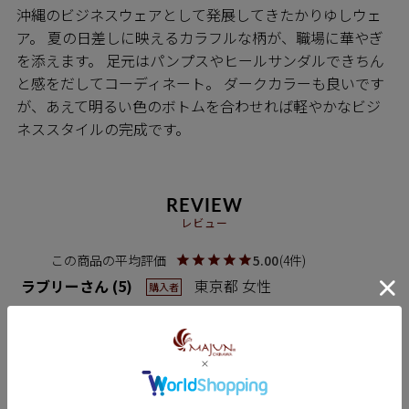
沖縄のビジネスウェアとして発展してきたかりゆしウェ
ア。 夏の日差しに映えるカラフルな柄が、職場に華やぎ
を添えます。 足元はパンプスやヒールサンダルできちん
と感をだしてコーディネート。 ダークカラーも良いです
が、あえて明るい色のボトムを合わせれば軽やかなビジ
ネススタイルの完成です。
REVIEW
レビュー
5.00
4
ラブリー
5
東京都
女性
購入者
投稿日
2025/11/28
以前から気になっていた商品でした。ちょうど良いサイ
ズでした。上下別々でも着れるのでヴァリエーションを