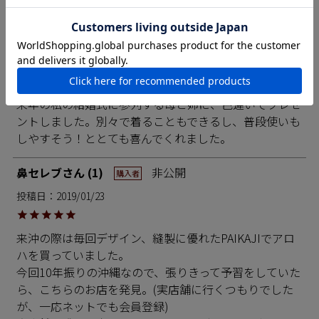
楽しみたいと思います。
あさみ
5
非公開
購入者
投稿日
2019/10/03
来年の私の結婚式に参列する母と姉に、色違いでプレゼ
ントしました。別々で着ることもできるし、普段使いも
しやすそう！ととても喜んでくれました。
鼻セレブ
1
非公開
購入者
投稿日
2019/01/23
来沖の際は毎回デザイン、縫製に優れたPAIKAJIでアロ
ハを買っていました。

今回10年振りの沖縄なので、張りきって予習をしていた
ら、こちらのお店を発見。(実店舗に行くつもりでした
が、一応ネットでも会員登録)
