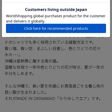
ハン繊維の熟練の技をもつ職人たちによって一枚一枚丁
寧に縫われています。弊社の縫製工場では沖縄県内でい
ち早く「※巻き伏せ縫い」の技術を確立しており、
MAJUNシャツは高いレベルの縫製が約束されています。
※巻き伏せ本縫い・・・耐久性の高い縫製方法で仕上が
りの見栄えもよく、オーダーメイドシャツや 高級ブラン
ドのシャツでも多く採用されている縫製方法です。
青い海、青い空、まぶしい日差し、色とりどりの花や
木々･･･。
沖縄は亜熱帯に属する南の島。
温暖な気候で一年中色とりどりの花が咲き、夏が一年の
半分をしめます。
そんな沖縄で、長い夏を快適にお洒落過ごせる着心地の
良い服が生まれました。
それがMADE IN OKINAWAの「かりゆしウエア」です。