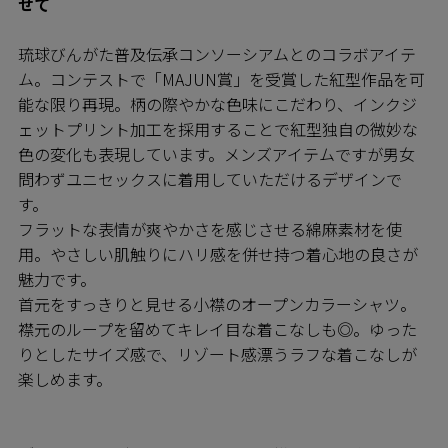
せて
琉球びんがた普及伝承コンソーシアムとのコラボアイテ
ム。コンテストで「MAJUN賞」を受賞した紅型作品を可
能な限り再現。柄の際やかな色味にこだわり、インクジ
ェットプリント加工を採用することで紅型独自の微妙な
色の変化も表現しています。メンズアイテムですが男女
問わずユニセックスに着用していただけるデザインで
す。
フラットな表情が爽やかさを感じさせる綿麻素材を使
用。やさしい肌触りにハリ感を併せ持つ着心地の良さが
魅力です。
首元をすっきりと見せる小襟のオープンカラーシャツ。
襟元のループを留めてキレイ目な着こなしも◎。ゆった
りとしたサイズ感で、リゾート感漂うラフな着こなしが
楽しめます。