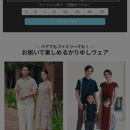
サイズから探す（在庫ありのみ）
S
M
L
XL
XXL
3XL
4XL
5XL
メンズを全て見る >
＼ ペアでもファミリーでも！ ／
お揃いで楽しめるかりゆしウェア