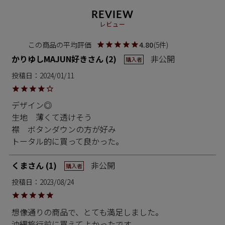
REVIEW
レビュー
4.80
5
かりゆしMAJUN好き
2
非公開
購入者
投稿日
2024/01/11
デザイン◎

生地　薄くて透けそう

襟　ボタンダウンの方が好み

トータル的に買って良かった。
くま
1
非公開
購入者
投稿日
2023/08/24
想像通りの商品で、とても満足しました。

沖縄旅行前に買えてよかったです。
