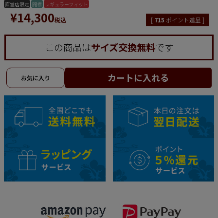
直営店限定
開襟
レギュラーフィット
¥
14,300
税込
[
715
ポイント進呈 ]
この商品は
サイズ交換無料
です
カートに入れる