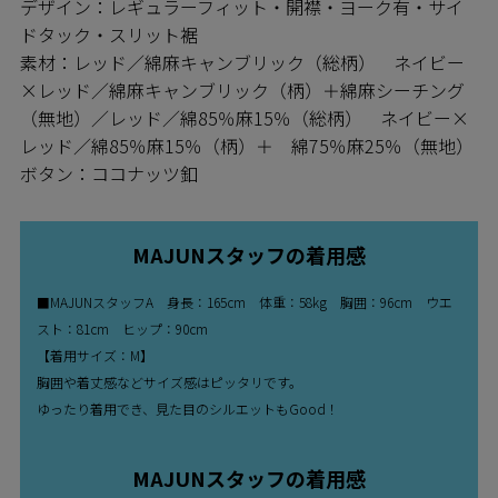
デザイン：レギュラーフィット・開襟・ヨーク有・サイ
ドタック・スリット裾
素材：レッド／綿麻キャンブリック（総柄） ネイビー
×レッド／綿麻キャンブリック（柄）＋綿麻シーチング
（無地）／レッド／綿85％麻15％（総柄） ネイビー×
レッド／綿85％麻15％（柄）＋ 綿75％麻25％（無地）
ボタン：ココナッツ釦
MAJUNスタッフの着用感
■MAJUNスタッフA 身長：165cm 体重：58kg 胸囲：96cm ウエ
スト：81cm ヒップ：90cm
【着用サイズ：M】
胸囲や着丈感などサイズ感はピッタリです。
ゆったり着用でき、見た目のシルエットもGood！
MAJUNスタッフの着用感