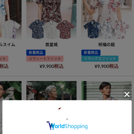
ルスイム
首里城
祝福の庭
新着商品
新着商品
ット
スウィートフィット
リラックスフィット
税込
¥
9,900
税込
¥
9,900
税込