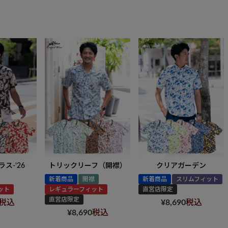
ス-’26
トリックリーフ（開襟）
クリアガーデン
新着商品
開襟
新着商品
スリムフィット
ット
レギュラーフィット
直営店限定
直営店限定
税込
¥
8,690
税込
¥
8,690
税込