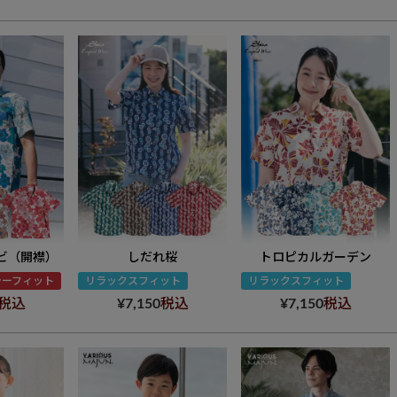
ビ（開襟）
しだれ桜
トロピカルガーデン
ラーフィット
リラックスフィット
リラックスフィット
税込
¥
7,150
税込
¥
7,150
税込