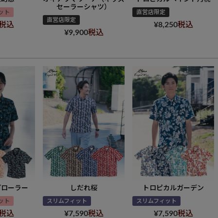
セーラーシャツ）
ット
直営店限定
直営店限定
税込
¥
8,250
税込
¥
9,900
税込
プローラー
しだれ桜
トロピカルガーデン
ット
スリムフィット
スリムフィット
税込
¥
7,590
税込
¥
7,590
税込