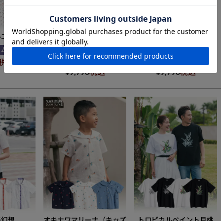
ルエット
ファジーピーチ
ファジーピーチ（開襟）
リムフィット
新着商品
新着商品
開襟
レギュラーフィット
レギュラーフィット
税込
¥
9,790
税込
¥
9,790
税込
森幻想
オキナワマリーナ（キッズ
トロピカルペイント月桃