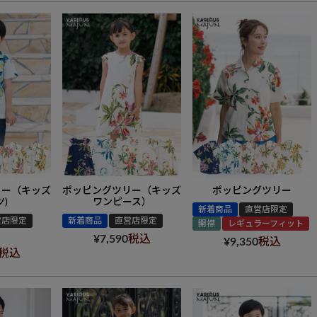
リー（キッズ
ポッピングツリー（キッズ
ポッピングツリー
)
ワンピース）
新着商品
直営店限定
営店限定
新着商品
直営店限定
開襟
レギュラーフィット
¥
7,590
税込
¥
9,350
税込
税込