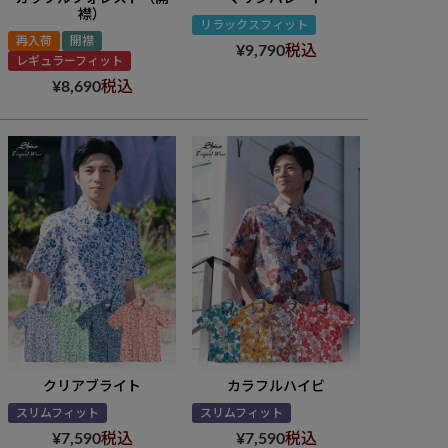
襟）
リラックスフィット
再入荷
開襟
¥
9,790
税込
レギュラーフィット
¥
8,690
税込
クリアブライト
カラフルハイビ
スリムフィット
スリムフィット
¥
7,590
税込
¥
7,590
税込