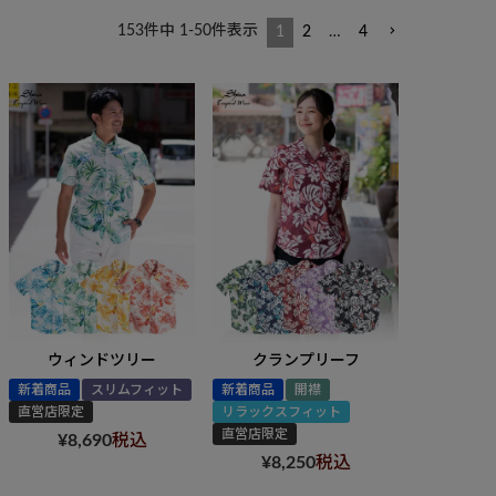
153
件中
1
-
50
件表示
1
2
…
4
ウィンドツリー
クランプリーフ
新着商品
スリムフィット
新着商品
開襟
直営店限定
リラックスフィット
直営店限定
¥
8,690
税込
¥
8,250
税込