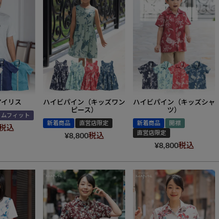
アイリス
ハイビパイン（キッズワン
ハイビパイン（キッズシャ
ピース）
ツ）
リムフィット
新着商品
直営店限定
新着商品
開襟
税込
直営店限定
¥
8,800
税込
¥
8,800
税込