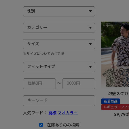
※サイズについてのご注意
～
泡盛スクガラ
新着商品
レギュラーフィ
人気ワード：
開襟
マオカラー
¥
9,790
在庫ありのみ検索