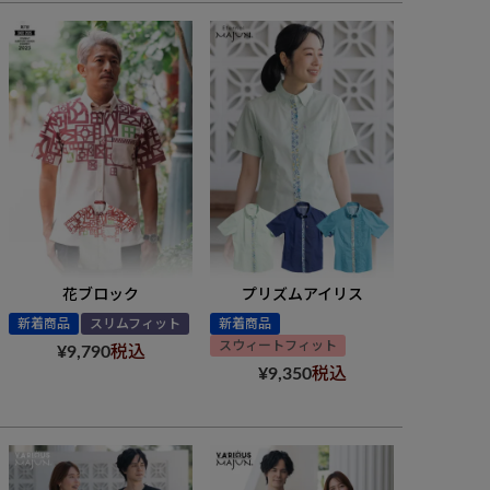
花ブロック
プリズムアイリス
新着商品
スリムフィット
新着商品
スウィートフィット
¥
9,790
税込
¥
9,350
税込