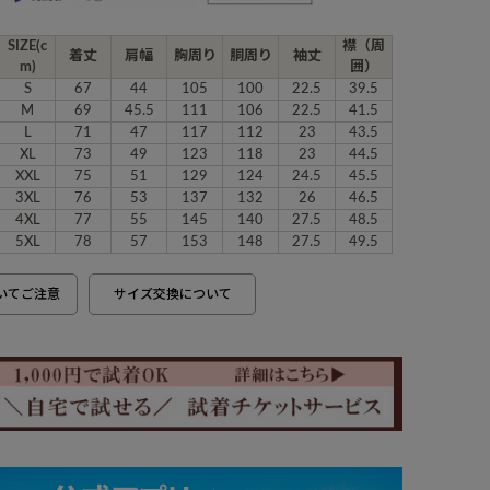
SIZE(c
襟（周
着丈
肩幅
胸周り
胴周り
袖丈
m)
囲）
S
67
44
105
100
22.5
39.5
M
69
45.5
111
106
22.5
41.5
L
71
47
117
112
23
43.5
XL
73
49
123
118
23
44.5
XXL
75
51
129
124
24.5
45.5
3XL
76
53
137
132
26
46.5
4XL
77
55
145
140
27.5
48.5
5XL
78
57
153
148
27.5
49.5
いてご注意
サイズ交換について