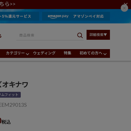
ちら>>
詳細検索▼
る
カテゴリー
ウェディング
特集
初めての方へ
ズオキナワ
リムフィット
EEM29013S
0
税込