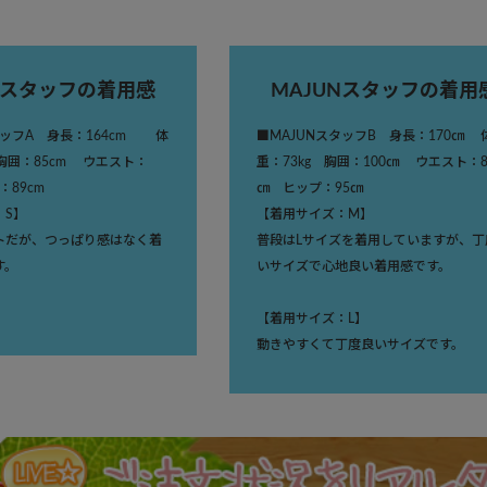
Nスタッフの着用感
MAJUNスタッフの着用
タッフA 身長：164cm 体
■MAJUNスタッフB 身長：170㎝ 
胸囲：85cm ウエスト：
重：73kg 胸囲：100㎝ ウエスト：8
：89cm
㎝ ヒップ：95㎝
：S】
【着用サイズ：M】
トだが、つっぱり感はなく着
普段はLサイズを着用していますが、丁
す。
いサイズで心地良い着用感です。
【着用サイズ：L】
動きやすくて丁度良いサイズです。