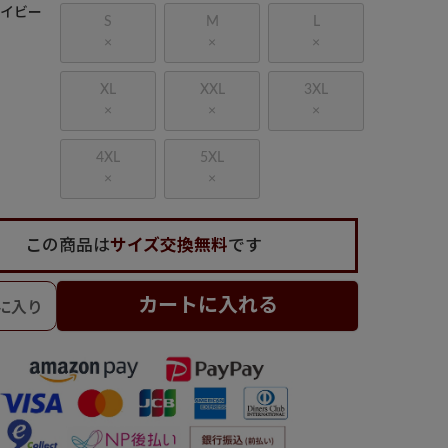
ネイビー
S
M
L
×
×
×
XL
XXL
3XL
×
×
×
4XL
5XL
×
×
この商品は
サイズ交換無料
です
カートに入れる