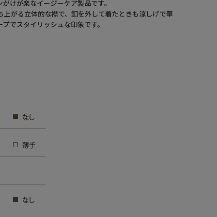
ンがけが楽なイージーケア製品です。
ち上がる立体的な襟で、釦を外して着たときも涼しげで華
ープでスタイリッシュな印象です。