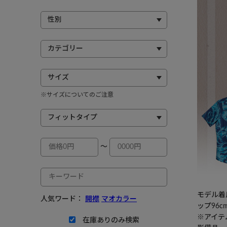
※サイズについてのご注意
～
モデル着用
人気ワード：
開襟
マオカラー
ップ96c
※アイテ
在庫ありのみ検索