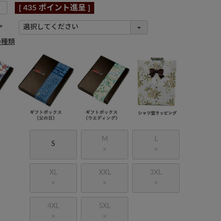
[
435
ポイント進呈 ]
(
の種類
必
須
)
M
L
S
×
×
XL
XXL
3XL
×
×
×
4XL
5XL
×
×