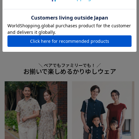
スペシャル
フォーマル
その他
エディション
サイズから探す（在庫ありのみ）
S
M
L
XL
XXL
3XL
4XL
5XL
メンズを全て見る >
＼ ペアでもファミリーでも！ ／
お揃いで楽しめるかりゆしウェア