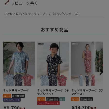
レビューを書く
HOME
Kids
ミッドサマーブーケ（キッズワンピース）
おすすめ商品
ミッドサマーブーケ
ミッドサマーブーケ（キ
ミッドサマーブーケ（ワ
ッズシャツ）
ンピース）
再入荷
直営店限定
再入荷
直営店限定
開襟
再入荷
直営店限定
スリムフィット
レギュラーフィット
¥
14,300
¥
9,790
税込
税込