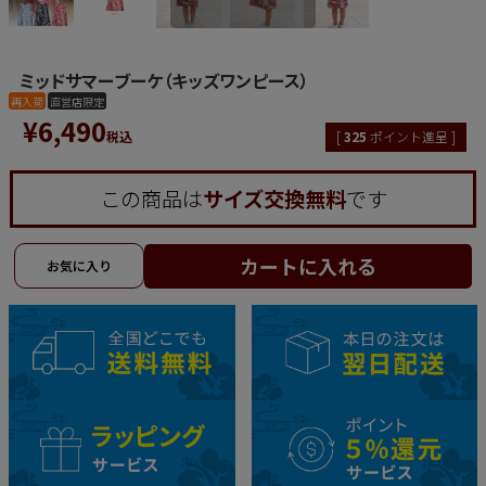
ミッドサマーブーケ（キッズワンピース）
再入荷
直営店限定
¥
6,490
税込
[
325
ポイント進呈 ]
この商品は
サイズ交換無料
です
カートに入れる